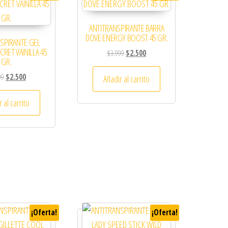
ANTITRANSPIRANTE BARRA
DOVE ENERGY BOOST 45 GR.
SPIRANTE GEL
ECRET VAINILLA 45
El precio original era: $3.999.
El precio actual es: $2.500.
$
3.999
$
2.500
GR.
El precio original era: $4.299.
El precio actual es: $2.500.
99
$
2.500
Añadir al carrito
 al carrito
¡Oferta!
¡Oferta!