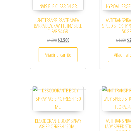
ANTITRANSPIRANTE NIVEA
ANTITRANSPIR
BARRA BLACK WHITE INVISIBLE
SPEED STICK HY
CLEAR 54 GR.
50 GR
El precio original era: $4.290.
El precio actual es: $2.500.
El 
$
4.290
$
2.500
$
4.699
$
Añadir al carrito
Añadir al 
DESODORANTE BODY SPRAY
ANTITRANSPIR
AXE EPIC FRESH 150 ML.
LADY SPEED STIC