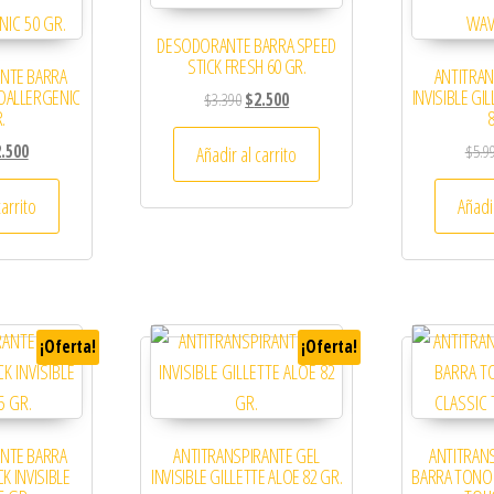
DESODORANTE BARRA SPEED
STICK FRESH 60 GR.
ANTE BARRA
ANTITRAN
POALLERGENIC
INVISIBLE GI
El precio original era: $3.390.
El precio actual es: $2.500.
$
3.390
$
2.500
.
precio original era: $4.699.
El precio actual es: $2.500.
2.500
$
5.9
Añadir al carrito
carrito
Añadir
¡Oferta!
¡Oferta!
ANTE BARRA
ANTITRANSPIRANTE GEL
ANTITRANS
K INVISIBLE
INVISIBLE GILLETTE ALOE 82 GR.
BARRA TONO 