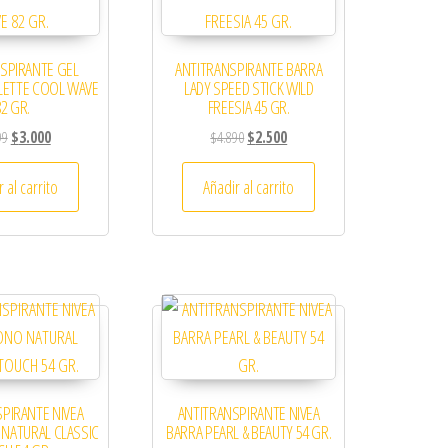
SPIRANTE GEL
ANTITRANSPIRANTE BARRA
LLETTE COOL WAVE
LADY SPEED STICK WILD
82 GR.
FREESIA 45 GR.
El precio original era: $5.999.
El precio actual es: $3.000.
El precio original era: $4.890.
El precio actual es: $2.500.
99
$
3.000
$
4.890
$
2.500
 al carrito
Añadir al carrito
PIRANTE NIVEA
ANTITRANSPIRANTE NIVEA
NATURAL CLASSIC
BARRA PEARL & BEAUTY 54 GR.