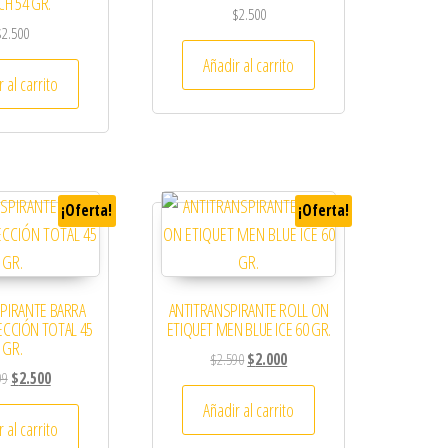
H 54 GR.
$
2.500
$
2.500
Añadir al carrito
 al carrito
¡Oferta!
¡Oferta!
PIRANTE BARRA
ANTITRANSPIRANTE ROLL ON
CCIÓN TOTAL 45
ETIQUET MEN BLUE ICE 60 GR.
GR.
El precio original era: $2.590.
El precio actual es: $2.000.
$
2.590
$
2.000
El precio original era: $3.999.
El precio actual es: $2.500.
99
$
2.500
Añadir al carrito
 al carrito