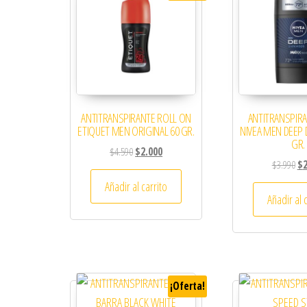
ANTITRANSPIRANTE ROLL ON
ANTITRANSPIR
ETIQUET MEN ORIGINAL 60 GR.
NIVEA MEN DEEP
GR.
El precio original era: $4.590.
El precio actual es: $2.000.
$
4.590
$
2.000
El 
$
3.990
$
Añadir al carrito
Añadir al 
¡Oferta!