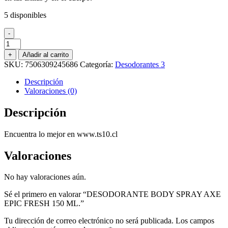
5 disponibles
-
DESODORANTE
BODY
+
Añadir al carrito
SPRAY
SKU:
7506309245686
Categoría:
Desodorantes 3
AXE
EPIC
Descripción
FRESH
Valoraciones (0)
150
ML.
Descripción
cantidad
Encuentra lo mejor en www.ts10.cl
Valoraciones
No hay valoraciones aún.
Sé el primero en valorar “DESODORANTE BODY SPRAY AXE
EPIC FRESH 150 ML.”
Tu dirección de correo electrónico no será publicada.
Los campos