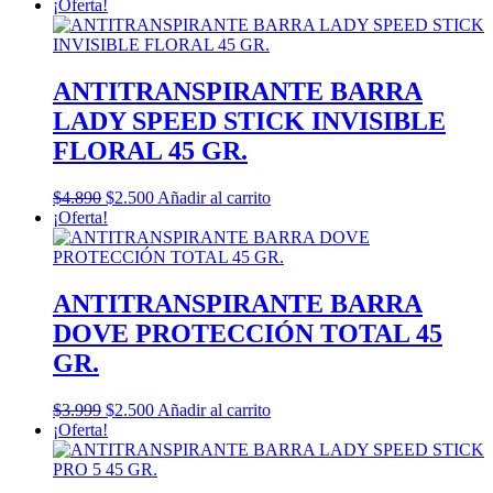
¡Oferta!
ANTITRANSPIRANTE BARRA
LADY SPEED STICK INVISIBLE
FLORAL 45 GR.
El
El
$
4.890
$
2.500
Añadir al carrito
precio
precio
¡Oferta!
original
actual
era:
es:
$4.890.
$2.500.
ANTITRANSPIRANTE BARRA
DOVE PROTECCIÓN TOTAL 45
GR.
El
El
$
3.999
$
2.500
Añadir al carrito
precio
precio
¡Oferta!
original
actual
era:
es:
$3.999.
$2.500.