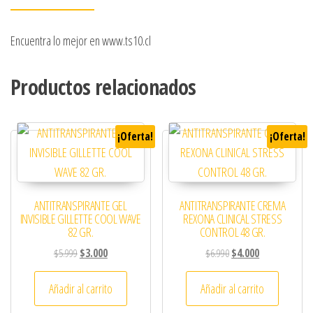
Encuentra lo mejor en www.ts10.cl
Productos relacionados
¡Oferta!
¡Oferta!
ANTITRANSPIRANTE GEL
ANTITRANSPIRANTE CREMA
INVISIBLE GILLETTE COOL WAVE
REXONA CLINICAL STRESS
82 GR.
CONTROL 48 GR.
El precio original era: $5.999.
El precio actual es: $3.000.
El precio original era: 
El precio actual
$
5.999
$
3.000
$
6.990
$
4.000
Añadir al carrito
Añadir al carrito