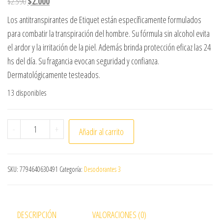
El precio original era: $2.590.
El precio actual es: $2.000.
$
2.590
$
2.000
Los antitranspirantes de Etiquet están específicamente formulados
para combatir la transpiración del hombre. Su fórmula sin alcohol evita
el ardor y la irritación de la piel. Además brinda protección eficaz las 24
hs del día. Su fragancia evocan seguridad y confianza.
Dermatológicamente testeados.
13 disponibles
ANTITRANSPIRANTE ROLL ON ETIQUET MEN BLUE ICE 60 G
-
+
Añadir al carrito
SKU:
7794640630491
Categoría:
Desodorantes 3
DESCRIPCIÓN
VALORACIONES (0)