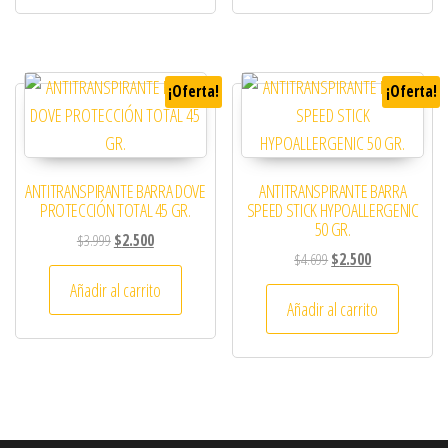
¡Oferta!
¡Oferta!
ANTITRANSPIRANTE BARRA DOVE
ANTITRANSPIRANTE BARRA
PROTECCIÓN TOTAL 45 GR.
SPEED STICK HYPOALLERGENIC
50 GR.
El precio original era: $3.999.
El precio actual es: $2.500.
$
3.999
$
2.500
El precio original era: 
El precio actual
$
4.699
$
2.500
Añadir al carrito
Añadir al carrito