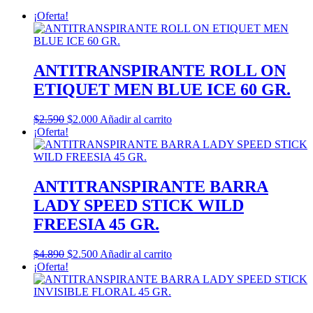
¡Oferta!
ANTITRANSPIRANTE ROLL ON
ETIQUET MEN BLUE ICE 60 GR.
El
El
$
2.590
$
2.000
Añadir al carrito
precio
precio
¡Oferta!
original
actual
era:
es:
$2.590.
$2.000.
ANTITRANSPIRANTE BARRA
LADY SPEED STICK WILD
FREESIA 45 GR.
El
El
$
4.890
$
2.500
Añadir al carrito
precio
precio
¡Oferta!
original
actual
era:
es:
$4.890.
$2.500.