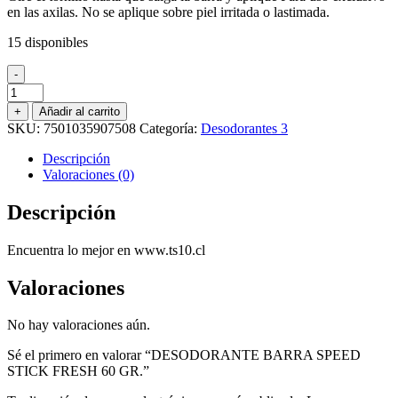
en las axilas. No se aplique sobre piel irritada o lastimada.
15 disponibles
-
DESODORANTE
BARRA
+
Añadir al carrito
SPEED
SKU:
7501035907508
Categoría:
Desodorantes 3
STICK
FRESH
Descripción
60
Valoraciones (0)
GR.
cantidad
Descripción
Encuentra lo mejor en www.ts10.cl
Valoraciones
No hay valoraciones aún.
Sé el primero en valorar “DESODORANTE BARRA SPEED
STICK FRESH 60 GR.”