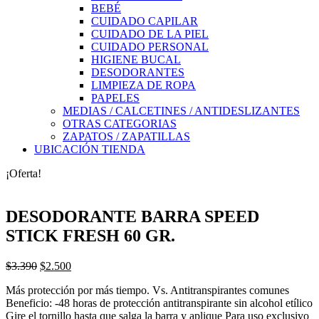
BEBÉ
CUIDADO CAPILAR
CUIDADO DE LA PIEL
CUIDADO PERSONAL
HIGIENE BUCAL
DESODORANTES
LIMPIEZA DE ROPA
PAPELES
MEDIAS / CALCETINES / ANTIDESLIZANTES
OTRAS CATEGORIAS
ZAPATOS / ZAPATILLAS
UBICACIÓN TIENDA
¡Oferta!
DESODORANTE BARRA SPEED
STICK FRESH 60 GR.
El
El
$
3.390
$
2.500
precio
precio
Más protección por más tiempo. Vs. Antitranspirantes comunes
original
actual
Beneficio: -48 horas de protección antitranspirante sin alcohol etílico
era:
es:
Gire el tornillo hasta que salga la barra y aplique Para uso exclusivo
$3.390.
$2.500.