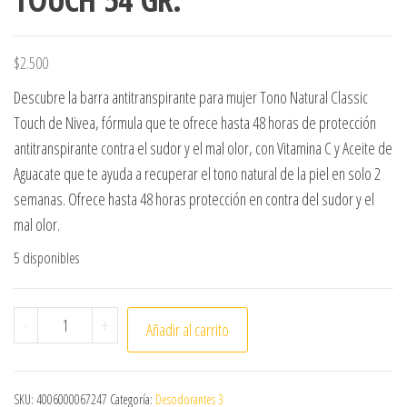
$
2.500
Descubre la barra antitranspirante para mujer Tono Natural Classic
Touch de Nivea, fórmula que te ofrece hasta 48 horas de protección
antitranspirante contra el sudor y el mal olor, con Vitamina C y Aceite de
Aguacate que te ayuda a recuperar el tono natural de la piel en solo 2
semanas. Ofrece hasta 48 horas protección en contra del sudor y el
mal olor.
5 disponibles
ANTITRANSPIRANTE NIVEA BARRA TONO NATURAL CLASSIC
-
+
Añadir al carrito
SKU:
4006000067247
Categoría:
Desodorantes 3