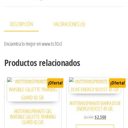
DESCRIPCIÓN
VALORACIONES (0)
Encuentra lo mejor en www.ts10.cl
Productos relacionados
¡Oferta!
¡Oferta!
ANTITRANSPIRANTE BARRA DOVE
ENERGY BOOST 45 GR.
ANTITRANSPIRANTE GEL
INVISIBLE GILLETTE TRAINING
El precio original era: 
El precio actual
$
3.999
$
2.500
GUARD 82 GR.