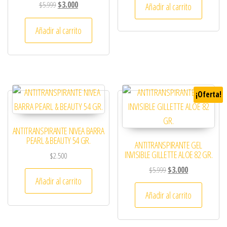
El precio original era: $5.999.
El precio actual es: $3.000.
$
5.999
$
3.000
Añadir al carrito
Añadir al carrito
¡Oferta!
ANTITRANSPIRANTE NIVEA BARRA
PEARL & BEAUTY 54 GR.
ANTITRANSPIRANTE GEL
INVISIBLE GILLETTE ALOE 82 GR.
$
2.500
El precio original era: 
El precio actual
$
5.999
$
3.000
Añadir al carrito
Añadir al carrito