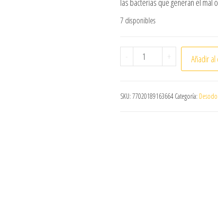
las bacterias que generan el mal o
7 disponibles
ANTITRANSPIRANTE GEL I
-
+
Añadir al 
SKU:
77020189163664
Categoría:
Desodor