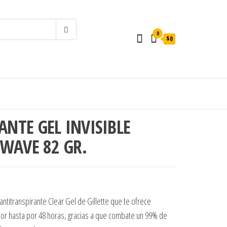
0
$0
NTE GEL INVISIBLE
 WAVE 82 GR.
.
$3.000.
ntitranspirante Clear Gel de Gillette que te ofrece
olor hasta por 48 horas, gracias a que combate un 99% de