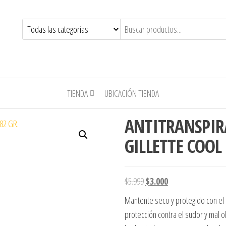
TIENDA
UBICACIÓN TIENDA
ANTITRANSPIRA
GILLETTE COOL
El precio original era: $5.999
El precio actual es: 
$
5.999
$
3.000
Mantente seco y protegido con el a
protección contra el sudor y mal 