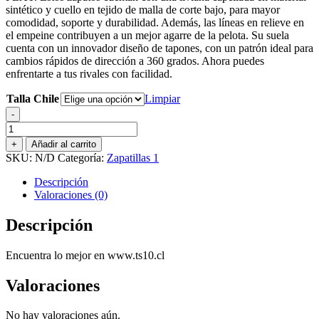
sintético y cuello en tejido de malla de corte bajo, para mayor
$44.990.
$30.000.
comodidad, soporte y durabilidad. Además, las líneas en relieve en
el empeine contribuyen a un mejor agarre de la pelota. Su suela
cuenta con un innovador diseño de tapones, con un patrón ideal para
cambios rápidos de dirección a 360 grados. Ahora puedes
enfrentarte a tus rivales con facilidad.
Talla Chile
Limpiar
-
ZAPATO
DE
+
Añadir al carrito
FUTBOL
SKU:
N/D
Categoría:
Zapatillas 1
PUMA
FUTURE
Descripción
9
Valoraciones (0)
PLAY
FG/AG
Descripción
JUNIOR
cantidad
Encuentra lo mejor en www.ts10.cl
Valoraciones
No hay valoraciones aún.