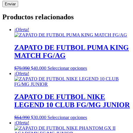
Productos relacionados
¡Oferta!
ZAPATO DE FUTBOL PUMA KING
MATCH FG/AG
El
El
Este
$
79.990
$
40.000
Seleccionar opciones
precio
precio
producto
¡Oferta!
original
actual
tiene
era:
es:
múltiples
$79.990.
$40.000.
variantes.
Las
ZAPATO DE FUTBOL NIKE
opciones
LEGEND 10 CLUB FG/MG JUNIOR
se
pueden
elegir
El
El
Este
$
64.990
$
30.000
Seleccionar opciones
en
precio
precio
producto
¡Oferta!
la
original
actual
tiene
página