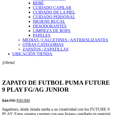
BEBÉ
CUIDADO CAPILAR
CUIDADO DE LA PIEL
CUIDADO PERSONAL
HIGIENE BUCAL
DESODORANTES
LIMPIEZA DE ROPA
PAPELES
MEDIAS / CALCETINES / ANTIDESLIZANTES
OTRAS CATEGORIAS
ZAPATOS / ZAPATILLAS
UBICACIÓN TIENDA
¡Oferta!
ZAPATO DE FUTBOL PUMA FUTURE
9 PLAY FG/AG JUNIOR
El
El
$
44.990
$
30.000
precio
precio
Jugadores, denle rienda suelta a su creatividad con los FUTURE 9
original
actual
PLAY. Estos zapatos cuentan con una liviana capellada en material
era:
es: