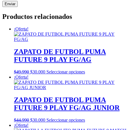
Productos relacionados
¡Oferta!
ZAPATO DE FUTBOL PUMA
FUTURE 9 PLAY FG/AG
El
El
Este
$
49.990
$
30.000
Seleccionar opciones
precio
precio
producto
¡Oferta!
original
actual
tiene
era:
es:
múltiples
$49.990.
$30.000.
variantes.
Las
ZAPATO DE FUTBOL PUMA
opciones
FUTURE 9 PLAY FG/AG JUNIOR
se
pueden
elegir
El
El
Este
$
44.990
$
30.000
Seleccionar opciones
en
precio
precio
producto
¡Oferta!
la