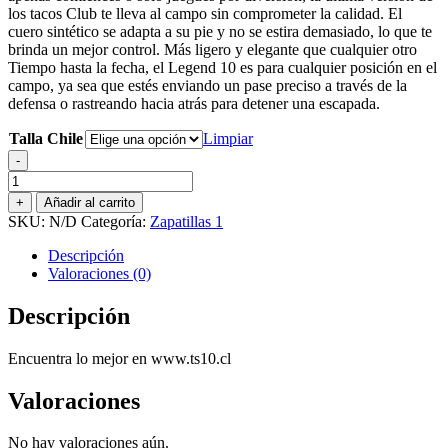
los tacos Club te lleva al campo sin comprometer la calidad. El
$64.990.
$30.000.
cuero sintético se adapta a su pie y no se estira demasiado, lo que te
brinda un mejor control. Más ligero y elegante que cualquier otro
Tiempo hasta la fecha, el Legend 10 es para cualquier posición en el
campo, ya sea que estés enviando un pase preciso a través de la
defensa o rastreando hacia atrás para detener una escapada.
Talla Chile
Limpiar
-
ZAPATO
DE
+
Añadir al carrito
FUTBOL
SKU:
N/D
Categoría:
Zapatillas 1
NIKE
LEGEND
Descripción
10
Valoraciones (0)
CLUB
FG/MG
Descripción
JUNIOR
cantidad
Encuentra lo mejor en www.ts10.cl
Valoraciones
No hay valoraciones aún.