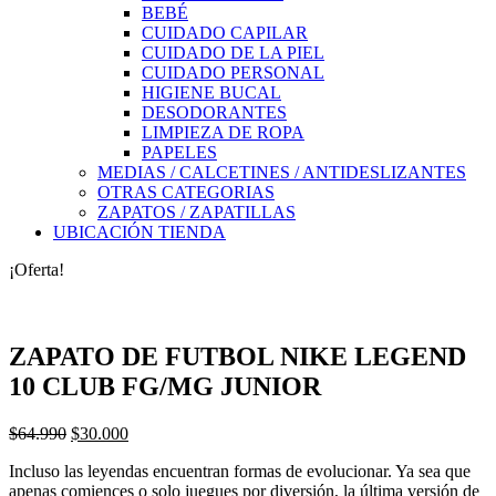
BEBÉ
CUIDADO CAPILAR
CUIDADO DE LA PIEL
CUIDADO PERSONAL
HIGIENE BUCAL
DESODORANTES
LIMPIEZA DE ROPA
PAPELES
MEDIAS / CALCETINES / ANTIDESLIZANTES
OTRAS CATEGORIAS
ZAPATOS / ZAPATILLAS
UBICACIÓN TIENDA
¡Oferta!
ZAPATO DE FUTBOL NIKE LEGEND
10 CLUB FG/MG JUNIOR
El
El
$
64.990
$
30.000
precio
precio
Incluso las leyendas encuentran formas de evolucionar. Ya sea que
original
actual
apenas comiences o solo juegues por diversión, la última versión de
era:
es: