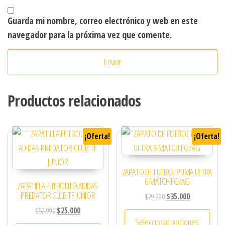
Guarda mi nombre, correo electrónico y web en este
navegador para la próxima vez que comente.
Productos relacionados
¡Oferta!
¡Oferta!
ZAPATO DE FUTBOL PUMA ULTRA
6 MATCH FG/AG
ZAPATILLA FUTBOLITO ADIDAS
PREDATOR CLUB TF JUNIOR
El precio original era: 
El precio actu
$
79.990
$
35.000
El precio original era: $52.990.
El precio actual es: $25.000.
$
52.990
$
25.000
Este 
Seleccionar opciones