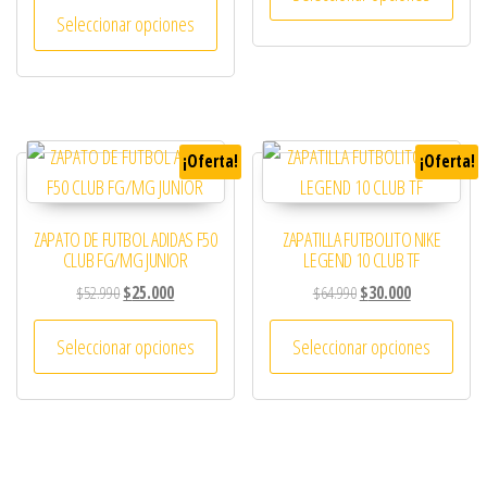
Este producto tiene múltiples variantes. 
Seleccionar opciones
¡Oferta!
¡Oferta!
ZAPATO DE FUTBOL ADIDAS F50
ZAPATILLA FUTBOLITO NIKE
CLUB FG/MG JUNIOR
LEGEND 10 CLUB TF
El precio original era: $52.990.
El precio actual es: $25.000.
El precio original era: 
El precio actu
$
52.990
$
25.000
$
64.990
$
30.000
Este producto tiene múltiples variantes. 
Este 
Seleccionar opciones
Seleccionar opciones