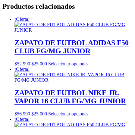
Productos relacionados
¡Oferta!
ZAPATO DE FUTBOL ADIDAS F50
CLUB FG/MG JUNIOR
El
El
Este
$
52.990
$
25.000
Seleccionar opciones
precio
precio
producto
¡Oferta!
original
actual
tiene
era:
es:
múltiples
$52.990.
$25.000.
variantes.
Las
ZAPATO DE FUTBOL NIKE JR.
opciones
VAPOR 16 CLUB FG/MG JUNIOR
se
pueden
elegir
El
El
Este
$
56.990
$
25.000
Seleccionar opciones
en
precio
precio
producto
¡Oferta!
la
original
actual
tiene
página
era:
es:
múltiples
de