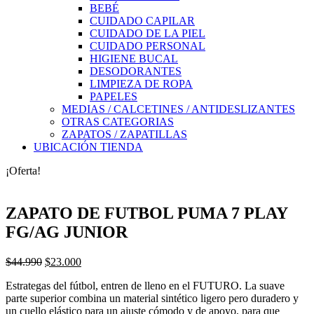
BEBÉ
CUIDADO CAPILAR
CUIDADO DE LA PIEL
CUIDADO PERSONAL
HIGIENE BUCAL
DESODORANTES
LIMPIEZA DE ROPA
PAPELES
MEDIAS / CALCETINES / ANTIDESLIZANTES
OTRAS CATEGORIAS
ZAPATOS / ZAPATILLAS
UBICACIÓN TIENDA
¡Oferta!
ZAPATO DE FUTBOL PUMA 7 PLAY
FG/AG JUNIOR
El
El
$
44.990
$
23.000
precio
precio
Estrategas del fútbol, entren de lleno en el FUTURO. La suave
original
actual
parte superior combina un material sintético ligero pero duradero y
era:
es:
un cuello elástico para un ajuste cómodo y de apoyo, para que
$44.990.
$23.000.