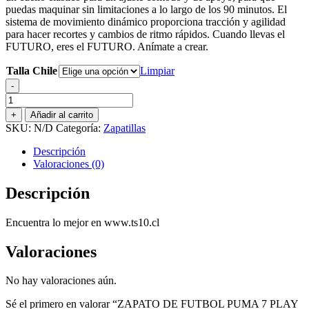
puedas maquinar sin limitaciones a lo largo de los 90 minutos. El
sistema de movimiento dinámico proporciona tracción y agilidad
para hacer recortes y cambios de ritmo rápidos. Cuando llevas el
FUTURO, eres el FUTURO. Anímate a crear.
Talla Chile
Limpiar
-
ZAPATO
DE
+
Añadir al carrito
FUTBOL
SKU:
N/D
Categoría:
Zapatillas
PUMA
7
Descripción
PLAY
Valoraciones (0)
FG/AG
JUNIOR
Descripción
cantidad
Encuentra lo mejor en www.ts10.cl
Valoraciones
No hay valoraciones aún.
Sé el primero en valorar “ZAPATO DE FUTBOL PUMA 7 PLAY