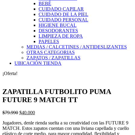
BEBÉ
CUIDADO CAPILAR
CUIDADO DE LA PIEL
CUIDADO PERSONAL
HIGIENE BUCAL
DESODORANTES
LIMPIEZA DE ROPA
PAPELES
MEDIAS / CALCETINES / ANTIDESLIZANTES
OTRAS CATEGORIAS
ZAPATOS / ZAPATILLAS
UBICACIÓN TIENDA
¡Oferta!
ZAPATILLA FUTBOLITO PUMA
FUTURE 9 MATCH TT
El
El
$
79.990
$
40.000
precio
precio
Jugadores, denle rienda suelta a su creatividad con las FUTURE 9
original
actual
MATCH. Estos zapatos cuentan con una liviana capellada y cuello
era:
es:
elástico de corte medio, para mayor comodidad, flexibilidad y
$79.990.
$40.000.