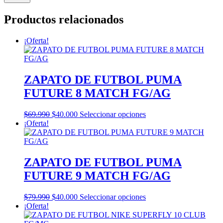
Productos relacionados
¡Oferta!
ZAPATO DE FUTBOL PUMA
FUTURE 8 MATCH FG/AG
El
El
Este
$
69.990
$
40.000
Seleccionar opciones
precio
precio
producto
¡Oferta!
original
actual
tiene
era:
es:
múltiples
$69.990.
$40.000.
variantes.
Las
ZAPATO DE FUTBOL PUMA
opciones
FUTURE 9 MATCH FG/AG
se
pueden
elegir
El
El
Este
$
79.990
$
40.000
Seleccionar opciones
en
precio
precio
producto
¡Oferta!
la
original
actual
tiene
página