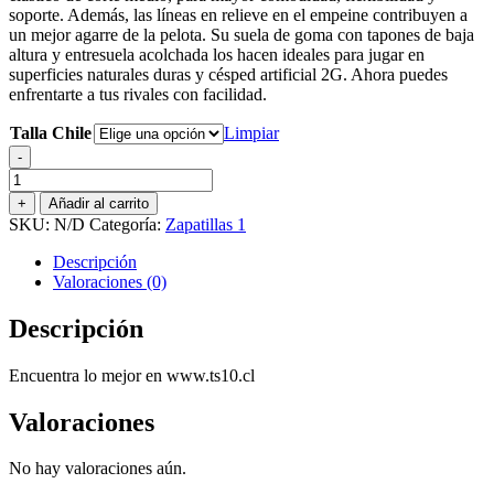
soporte. Además, las líneas en relieve en el empeine contribuyen a
un mejor agarre de la pelota. Su suela de goma con tapones de baja
altura y entresuela acolchada los hacen ideales para jugar en
superficies naturales duras y césped artificial 2G. Ahora puedes
enfrentarte a tus rivales con facilidad.
Talla Chile
Limpiar
-
ZAPATILLA
FUTBOLITO
+
Añadir al carrito
PUMA
SKU:
N/D
Categoría:
Zapatillas 1
FUTURE
9
Descripción
MATCH
Valoraciones (0)
TT
cantidad
Descripción
Encuentra lo mejor en www.ts10.cl
Valoraciones
No hay valoraciones aún.