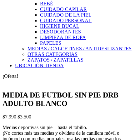
BEBÉ
CUIDADO CAPILAR
CUIDADO DE LA PIEL
CUIDADO PERSONAL
HIGIENE BUCAL
DESODORANTES
LIMPIEZA DE ROPA
PAPELES
MEDIAS / CALCETINES / ANTIDESLIZANTES
OTRAS CATEGORIAS
ZAPATOS / ZAPATILLAS
UBICACIÓN TIENDA
¡Oferta!
MEDIA DE FUTBOL SIN PIE DRB
ADULTO BLANCO
El
El
$
7.990
$
3.500
precio
precio
Medias deportivas sin pie – hasta el tobillo.
original
actual
¡No cortes más tus medias y olvídate de la canillera móvil e
era:
es:
incómoda con medias normales, usa las medias que usan los
$7.990.
$3.500.