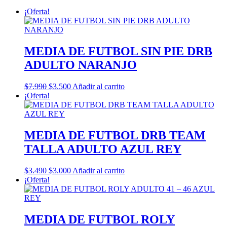
¡Oferta!
MEDIA DE FUTBOL SIN PIE DRB
ADULTO NARANJO
El
El
$
7.990
$
3.500
Añadir al carrito
precio
precio
¡Oferta!
original
actual
era:
es:
$7.990.
$3.500.
MEDIA DE FUTBOL DRB TEAM
TALLA ADULTO AZUL REY
El
El
$
3.490
$
3.000
Añadir al carrito
precio
precio
¡Oferta!
original
actual
era:
es:
$3.490.
$3.000.
MEDIA DE FUTBOL ROLY