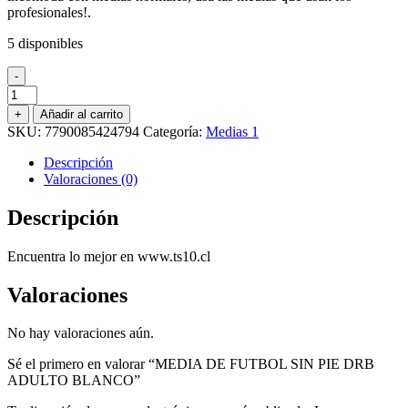
profesionales!.
5 disponibles
-
MEDIA
DE
+
Añadir al carrito
FUTBOL
SKU:
7790085424794
Categoría:
Medias 1
SIN
PIE
Descripción
DRB
Valoraciones (0)
ADULTO
BLANCO
Descripción
cantidad
Encuentra lo mejor en www.ts10.cl
Valoraciones
No hay valoraciones aún.
Sé el primero en valorar “MEDIA DE FUTBOL SIN PIE DRB
ADULTO BLANCO”