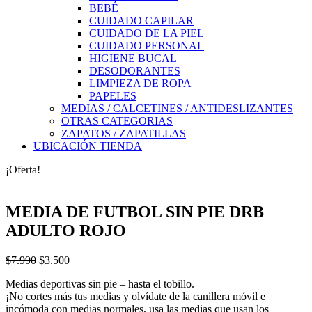
BEBÉ
CUIDADO CAPILAR
CUIDADO DE LA PIEL
CUIDADO PERSONAL
HIGIENE BUCAL
DESODORANTES
LIMPIEZA DE ROPA
PAPELES
MEDIAS / CALCETINES / ANTIDESLIZANTES
OTRAS CATEGORIAS
ZAPATOS / ZAPATILLAS
UBICACIÓN TIENDA
¡Oferta!
MEDIA DE FUTBOL SIN PIE DRB
ADULTO ROJO
El
El
$
7.990
$
3.500
precio
precio
Medias deportivas sin pie – hasta el tobillo.
original
actual
¡No cortes más tus medias y olvídate de la canillera móvil e
era:
es:
incómoda con medias normales, usa las medias que usan los
$7.990.
$3.500.