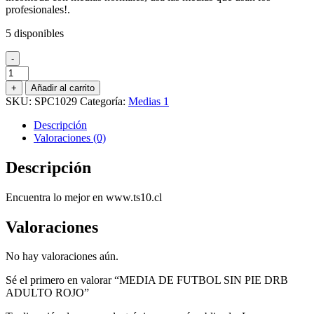
profesionales!.
5 disponibles
-
MEDIA
DE
+
Añadir al carrito
FUTBOL
SKU:
SPC1029
Categoría:
Medias 1
SIN
PIE
Descripción
DRB
Valoraciones (0)
ADULTO
ROJO
Descripción
cantidad
Encuentra lo mejor en www.ts10.cl
Valoraciones
No hay valoraciones aún.
Sé el primero en valorar “MEDIA DE FUTBOL SIN PIE DRB
ADULTO ROJO”