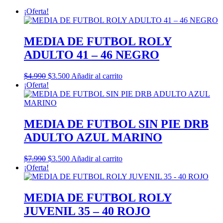
¡Oferta!
MEDIA DE FUTBOL ROLY
ADULTO 41 – 46 NEGRO
El
El
$
4.990
$
3.500
Añadir al carrito
precio
precio
¡Oferta!
original
actual
era:
es:
$4.990.
$3.500.
MEDIA DE FUTBOL SIN PIE DRB
ADULTO AZUL MARINO
El
El
$
7.990
$
3.500
Añadir al carrito
precio
precio
¡Oferta!
original
actual
era:
es:
$7.990.
$3.500.
MEDIA DE FUTBOL ROLY
JUVENIL 35 – 40 ROJO