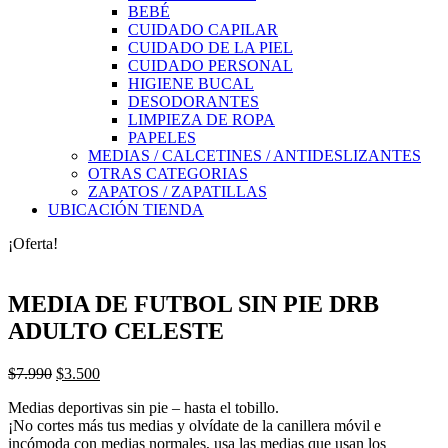
BEBÉ
CUIDADO CAPILAR
CUIDADO DE LA PIEL
CUIDADO PERSONAL
HIGIENE BUCAL
DESODORANTES
LIMPIEZA DE ROPA
PAPELES
MEDIAS / CALCETINES / ANTIDESLIZANTES
OTRAS CATEGORIAS
ZAPATOS / ZAPATILLAS
UBICACIÓN TIENDA
¡Oferta!
MEDIA DE FUTBOL SIN PIE DRB
ADULTO CELESTE
El
El
$
7.990
$
3.500
precio
precio
Medias deportivas sin pie – hasta el tobillo.
original
actual
¡No cortes más tus medias y olvídate de la canillera móvil e
era:
es:
incómoda con medias normales, usa las medias que usan los
$7.990.
$3.500.