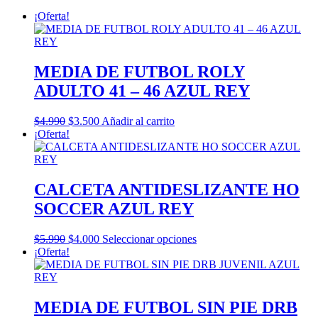
¡Oferta!
MEDIA DE FUTBOL ROLY
ADULTO 41 – 46 AZUL REY
El
El
$
4.990
$
3.500
Añadir al carrito
precio
precio
¡Oferta!
original
actual
era:
es:
$4.990.
$3.500.
CALCETA ANTIDESLIZANTE HO
SOCCER AZUL REY
El
El
Este
$
5.990
$
4.000
Seleccionar opciones
precio
precio
producto
¡Oferta!
original
actual
tiene
era:
es:
múltiples
$5.990.
$4.000.
variantes.
Las
MEDIA DE FUTBOL SIN PIE DRB
opciones