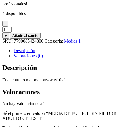
profesionales!.
4 disponibles
-
MEDIA
DE
+
Añadir al carrito
FUTBOL
SKU:
7790085424800
Categoría:
Medias 1
SIN
PIE
Descripción
DRB
Valoraciones (0)
ADULTO
CELESTE
Descripción
cantidad
Encuentra lo mejor en www.ts10.cl
Valoraciones
No hay valoraciones aún.
Sé el primero en valorar “MEDIA DE FUTBOL SIN PIE DRB
ADULTO CELESTE”