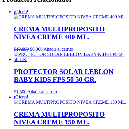
¡Oferta!
CREMA MULTIPROPOSITO
NIVEA CREME 400 ML.
El
El
$
10.899
$
6.000
Añadir al carrito
precio
precio
original
actual
era:
es:
$10.899.
$6.000.
PROTECTOR SOLAR LEBLON
BABY KIDS FPS 50 50 GR.
$
1.500
Añadir al carrito
¡Oferta!
CREMA MULTIPROPOSITO
NIVEA CREME 150 ML.