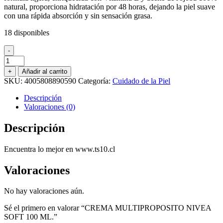
natural, proporciona hidratación por 48 horas, dejando la piel suave
con una rápida absorción y sin sensación grasa.
18 disponibles
-
CREMA
MULTIPROPOSITO
+
Añadir al carrito
NIVEA
SKU:
4005808890590
Categoría:
Cuidado de la Piel
SOFT
100
Descripción
ML.
Valoraciones (0)
cantidad
Descripción
Encuentra lo mejor en www.ts10.cl
Valoraciones
No hay valoraciones aún.
Sé el primero en valorar “CREMA MULTIPROPOSITO NIVEA
SOFT 100 ML.”