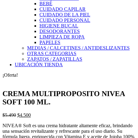
BEBÉ
CUIDADO CAPILAR
CUIDADO DE LA PIEL
CUIDADO PERSONAL
HIGIENE BUCAL
DESODORANTES
LIMPIEZA DE ROPA
PAPELES
MEDIAS / CALCETINES / ANTIDESLIZANTES
OTRAS CATEGORIAS
ZAPATOS / ZAPATILLAS
UBICACIÓN TIENDA
¡Oferta!
CREMA MULTIPROPOSITO NIVEA
SOFT 100 ML.
El
El
$
5.490
$
4.500
precio
precio
NIVEA® Soft es una crema hidratante altamente eficaz, brindando
original
actual
una sensación revitalizante y refrescante para el uso diario. Su
era:
es:
fórmula ligera, enriquecida con Vitamina E y aceite de Jojoba 100%
$5.490.
$4.500.