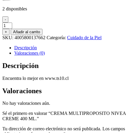
2 disponibles
-
CREMA
MULTIPROPOSITO
+
Añadir al carrito
NIVEA
SKU:
4005800137662
Categoría:
Cuidado de la Piel
CREME
400
Descripción
ML.
Valoraciones (0)
cantidad
Descripción
Encuentra lo mejor en www.ts10.cl
Valoraciones
No hay valoraciones aún.
Sé el primero en valorar “CREMA MULTIPROPOSITO NIVEA
CREME 400 ML.”
Tu dirección de correo electrónico no será publicada.
Los campos