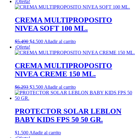
¡Oferta!
CREMA MULTIPROPOSITO
NIVEA SOFT 100 ML.
El
El
$
5.490
$
4.500
Añadir al carrito
precio
precio
¡Oferta!
original
actual
era:
es:
$5.490.
$4.500.
CREMA MULTIPROPOSITO
NIVEA CREME 150 ML.
El
El
$
6.293
$
3.500
Añadir al carrito
precio
precio
original
actual
era:
es:
$6.293.
$3.500.
PROTECTOR SOLAR LEBLON
BABY KIDS FPS 50 50 GR.
$
1.500
Añadir al carrito