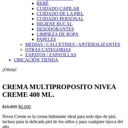
BEBÉ
CUIDADO CAPILAR
CUIDADO DE LA PIEL
CUIDADO PERSONAL
HIGIENE BUCAL
DESODORANTES
LIMPIEZA DE ROPA
PAPELES
MEDIAS / CALCETINES / ANTIDESLIZANTES
OTRAS CATEGORIAS
ZAPATOS / ZAPATILLAS
UBICACIÓN TIENDA
¡Oferta!
CREMA MULTIPROPOSITO NIVEA
CREME 400 ML.
El
El
$
10.899
$
6.000
precio
precio
Nivea Creme es la crema hidratante ideal para todo tipo de piel,
original
actual
incluso para la delicada piel de los niños y para cualquier época del
era:
es:
año.
$10.899.
$6.000.