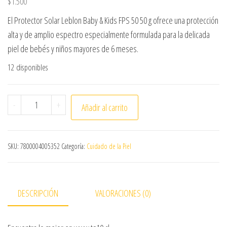
$
1.500
El Protector Solar Leblon Baby & Kids FPS 50 50 g ofrece una protección
alta y de amplio espectro especialmente formulada para la delicada
piel de bebés y niños mayores de 6 meses.
12 disponibles
PROTECTOR SOLAR LEBLON BABY KIDS FPS 50 50 GR. canti
-
+
Añadir al carrito
SKU:
7800004005352
Categoría:
Cuidado de la Piel
DESCRIPCIÓN
VALORACIONES (0)