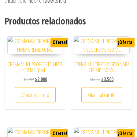
Encuentra lo mejor en www.ts10.cl
Productos relacionados
¡Oferta!
¡Oferta!
CREMA MULTIPROPOSITO NIVEA
CREMA MULTIPROPOSITO NIVEA
CREME 60 ML.
CREME 150 ML.
El precio original era: $4.299.
El precio actual es: $2.000.
El precio original era: 
El precio actual
$
4.299
$
2.000
$
6.293
$
3.500
Añadir al carrito
Añadir al carrito
¡Oferta!
¡Oferta!