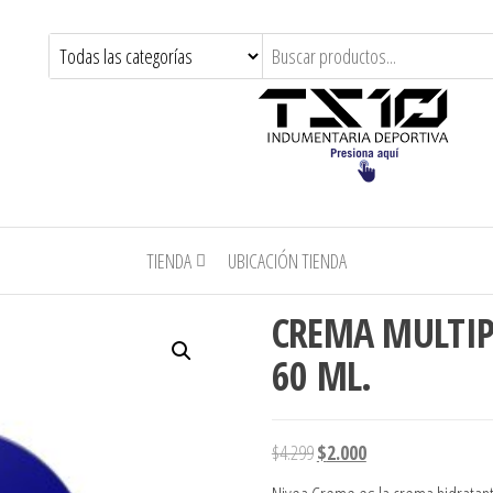
TIENDA
UBICACIÓN TIENDA
CREMA MULTIP
60 ML.
El precio original era: $4.299
El precio actual es: 
$
4.299
$
2.000