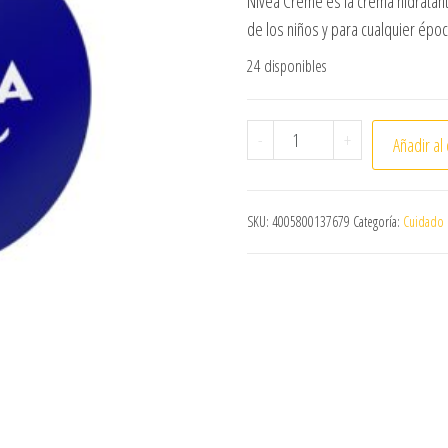
Nivea Creme es la crema hidratante
de los niños y para cualquier époc
24 disponibles
CREMA MULTIPROPOSITO 
-
+
Añadir al 
SKU:
4005800137679
Categoría:
Cuidado d