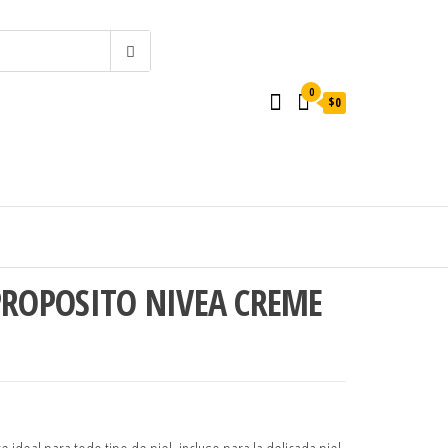
0
$0
ROPOSITO NIVEA CREME
.
$2.000.