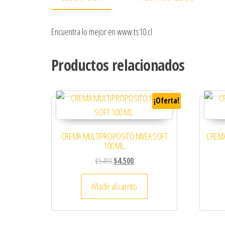
Encuentra lo mejor en www.ts10.cl
Productos relacionados
¡Oferta!
CREMA MULTIPROPOSITO NIVEA SOFT
CREMA
100 ML.
El precio original era: $5.490.
El precio actual es: $4.500.
$
5.490
$
4.500
Añadir al carrito