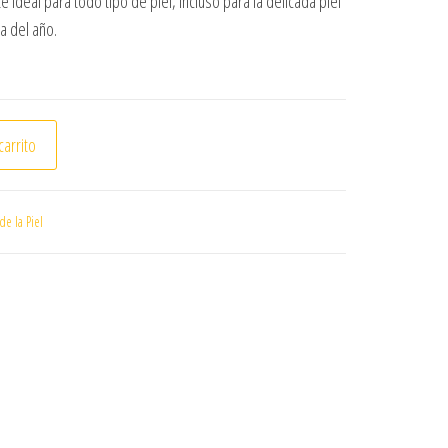
 ideal para todo tipo de piel, incluso para la delicada piel
a del año.
NIVEA CREME 60 ML. cantidad
carrito
e la Piel