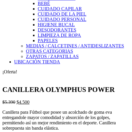
BEBÉ
CUIDADO CAPILAR
CUIDADO DE LA PIEL
CUIDADO PERSONAL
HIGIENE BUCAL
DESODORANTES
LIMPIEZA DE ROPA
PAPELES
MEDIAS / CALCETINES / ANTIDESLIZANTES
OTRAS CATEGORIAS
ZAPATOS / ZAPATILLAS
UBICACIÓN TIENDA
¡Oferta!
CANILLERA OLYMPHUS POWER
El
El
$
5.390
$
4.500
precio
precio
Canillera para Fútbol que posee un acolchado de goma eva
original
actual
entregandole mayor comodidad y absorción de los golpes,
era:
es:
permitiendo así un mejor rendimiento en el deporte. Canillera
$5.390.
$4.500.
sobrepuesta sin banda elástica.