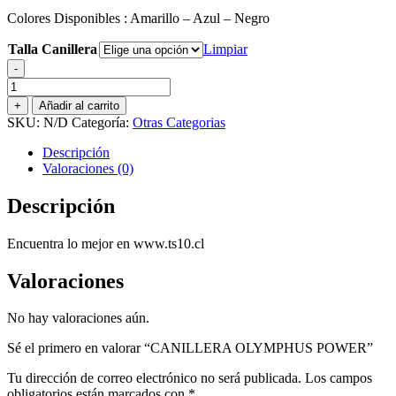
Colores Disponibles : Amarillo – Azul – Negro
Talla Canillera
Limpiar
-
CANILLERA
OLYMPHUS
+
Añadir al carrito
POWER
SKU:
N/D
Categoría:
Otras Categorias
cantidad
Descripción
Valoraciones (0)
Descripción
Encuentra lo mejor en www.ts10.cl
Valoraciones
No hay valoraciones aún.
Sé el primero en valorar “CANILLERA OLYMPHUS POWER”
Tu dirección de correo electrónico no será publicada.
Los campos
obligatorios están marcados con
*