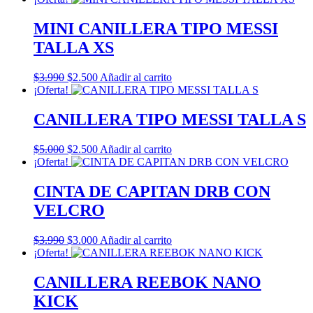
MINI CANILLERA TIPO MESSI
TALLA XS
El
El
$
3.990
$
2.500
Añadir al carrito
precio
precio
¡Oferta!
original
actual
era:
es:
CANILLERA TIPO MESSI TALLA S
$3.990.
$2.500.
El
El
$
5.000
$
2.500
Añadir al carrito
precio
precio
¡Oferta!
original
actual
era:
es:
CINTA DE CAPITAN DRB CON
$5.000.
$2.500.
VELCRO
El
El
$
3.990
$
3.000
Añadir al carrito
precio
precio
¡Oferta!
original
actual
era:
es:
CANILLERA REEBOK NANO
$3.990.
$3.000.
KICK