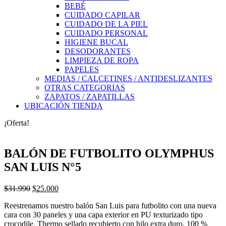
BEBÉ
CUIDADO CAPILAR
CUIDADO DE LA PIEL
CUIDADO PERSONAL
HIGIENE BUCAL
DESODORANTES
LIMPIEZA DE ROPA
PAPELES
MEDIAS / CALCETINES / ANTIDESLIZANTES
OTRAS CATEGORIAS
ZAPATOS / ZAPATILLAS
UBICACIÓN TIENDA
¡Oferta!
BALÓN DE FUTBOLITO OLYMPHUS
SAN LUIS N°5
El
El
$
31.990
$
25.000
precio
precio
Reestrenamos nuestro balón San Luis para futbolito con una nueva
original
actual
cara con 30 paneles y una capa exterior en PU texturizado tipo
era:
es:
crocodile. Thermo sellado recubierto con hilo extra duro. 100 %
$31.990.
$25.000.