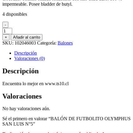
impermeable. Posee bladder de butyl.
4 disponibles
-
BALÓN
DE
+
Añadir al carrito
FUTBOLITO
SKU:
102046003
Categoría:
Balones
OLYMPHUS
SAN
Descripción
LUIS
Valoraciones (0)
N°5
cantidad
Descripción
Encuentra lo mejor en www.ts10.cl
Valoraciones
No hay valoraciones aún.
Sé el primero en valorar “BALÓN DE FUTBOLITO OLYMPHUS
SAN LUIS N°5”