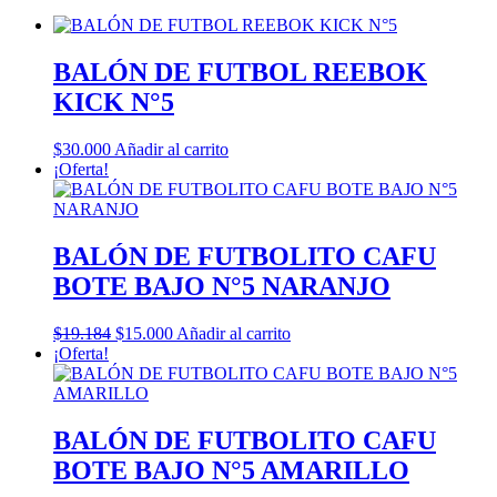
BALÓN DE FUTBOL REEBOK
KICK N°5
$
30.000
Añadir al carrito
¡Oferta!
BALÓN DE FUTBOLITO CAFU
BOTE BAJO N°5 NARANJO
El
El
$
19.184
$
15.000
Añadir al carrito
precio
precio
¡Oferta!
original
actual
era:
es:
$19.184.
$15.000.
BALÓN DE FUTBOLITO CAFU
BOTE BAJO N°5 AMARILLO