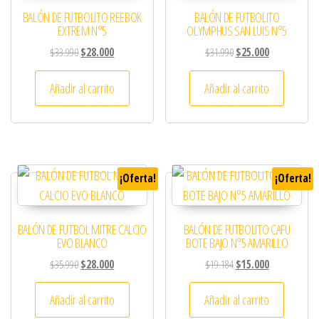
BALÓN DE FUTBOLITO REEBOK
BALÓN DE FUTBOLITO
EXTREM N°5
OLYMPHUS SAN LUIS N°5
El precio original era: $33.990.
El precio actual es: $28.000.
El precio original era: 
El precio actu
$
33.990
$
28.000
$
31.990
$
25.000
Añadir al carrito
Añadir al carrito
¡Oferta!
¡Oferta!
BALÓN DE FUTBOL MITRE CALCIO
BALÓN DE FUTBOLITO CAFU
EVO BLANCO
BOTE BAJO N°5 AMARILLO
El precio original era: $35.990.
El precio actual es: $28.000.
El precio original era: 
El precio actu
$
35.990
$
28.000
$
19.184
$
15.000
Añadir al carrito
Añadir al carrito