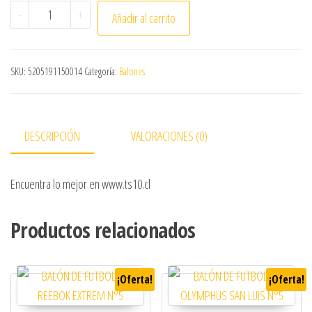
BALÓN DE FUTBOLITO CAFU BOTE BAJO N°5 BLANCO cant
-
+
Añadir al carrito
SKU:
5205191150014
Categoría:
Balones
DESCRIPCIÓN
VALORACIONES (0)
Encuentra lo mejor en www.ts10.cl
Productos relacionados
¡Oferta!
¡Oferta!