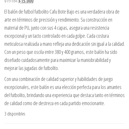
El precio original era: $19.184.
El precio actual es: $15.000.
$
19.184
$
15.000
El balón de futbol futbolito Cafu Bote Bajo es una verdadera obra de
arte en términos de precisión y rendimiento. Su construcción en
material de PU, junto con sus 4 capas, asegura una resistencia
excepcional y un tacto controlado en cada golpe. Cada costura
meticulosa realizada a mano refleja una dedicación sin igual a la calidad.
Con un peso que oscila entre 380 y 400 gramos, este balón ha sido
diseñado cuidadosamente para maximizar la maniobrabilidad y
mejorar las jugadas de futbolito.
Con una combinación de calidad superior y habilidades de juego
excepcionales, este balón es una elección perfecta para los amantes
del futbolito, brindando una experiencia que destaca tanto en términos
de calidad como de destreza en cada partido emocionante.
3 disponibles