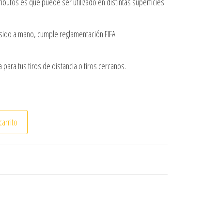
ibutos es que puede ser utilizado en distintas superficies
osido a mano, cumple reglamentación FIFA.
 para tus tiros de distancia o tiros cercanos.
S TRAIN N° 5 cantidad
carrito