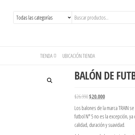
TIENDA
UBICACIÓN TIENDA
BALÓN DE FUTB
El precio original era: $26.
El precio actual e
$
26.990
$
20.000
Los balones de la marca TRAIN se c
futbol N° 5 no es la excepción, y
calidad, duración y suavidad.