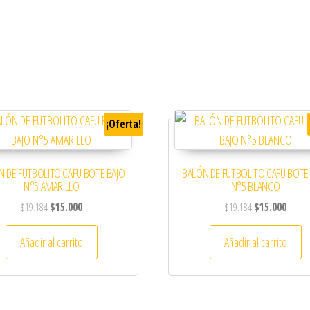
¡Oferta!
N DE FUTBOLITO CAFU BOTE BAJO
BALÓN DE FUTBOLITO CAFU BOTE
N°5 AMARILLO
N°5 BLANCO
El precio original era: $19.184.
El precio actual es: $15.000.
El precio origin
El prec
$
19.184
$
15.000
$
19.184
$
15.000
Añadir al carrito
Añadir al carrito