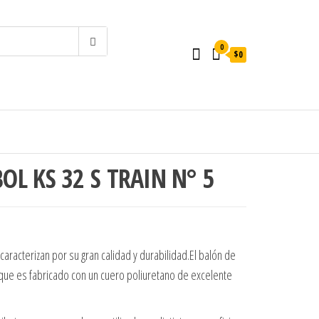
0
$0
OL KS 32 S TRAIN N° 5
990.
s: $20.000.
aracterizan por su gran calidad y durabilidad.El balón de
a que es fabricado con un cuero poliuretano de excelente