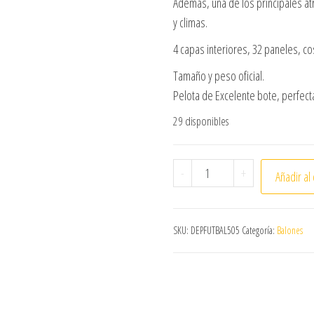
Ademas, una de los principales atr
y climas.
4 capas interiores, 32 paneles, c
Tamaño y peso oficial.
Pelota de Excelente bote, perfecta
29 disponibles
BALÓN DE FUTBOL KS 32 
-
+
Añadir al 
SKU:
DEPFUTBAL505
Categoría:
Balones