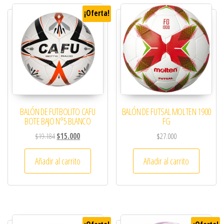
¡Oferta!
BALÓN DE FUTBOLITO CAFU
BALÓN DE FUTSAL MOLTEN 1900
BOTE BAJO N°5 BLANCO
FG
El precio original era: $19.184.
El precio actual es: $15.000.
$
19.184
$
15.000
$
27.000
Añadir al carrito
Añadir al carrito