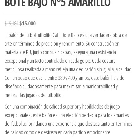
BOTE BAJO N°5 AMARILLO
El precio original era: $19.184.
El precio actual es: $15.000.
$
19.184
$
15.000
El balón de futbol futbolito Cafu Bote Bajo es una verdadera obra de
arte en términos de precisión y rendimiento. Su construcción en
material de PU, junto con sus 4 capas, asegura una resistencia
excepcional y un tacto controlado en cada golpe. Cada costura
meticulosa realizada a mano refleja una dedicación sin igual a la calidad.
Con un peso que oscila entre 380 y 400 gramos, este balón ha sido
diseñado cuidadosamente para maximizar la maniobrabilidad y
mejorar las jugadas de futbolito.
Con una combinación de calidad superior y habilidades de juego
excepcionales, este balón es una elección perfecta para los amantes
del futbolito, brindando una experiencia que destaca tanto en términos
de calidad como de destreza en cada partido emocionante.