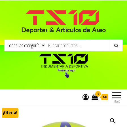
0
$0
Menú
¡Oferta!