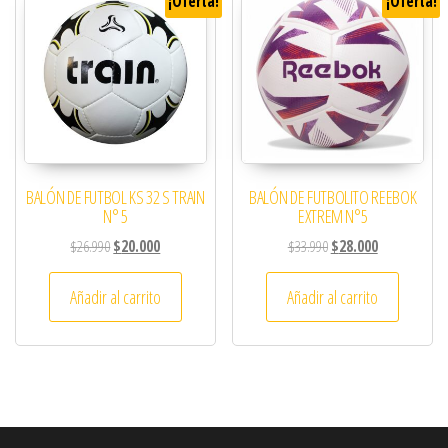
¡Oferta!
¡Oferta!
BALÓN DE FUTBOL KS 32 S TRAIN
BALÓN DE FUTBOLITO REEBOK
N° 5
EXTREM N°5
El precio original era: $26.990.
El precio actual es: $20.000.
El precio original era: 
El precio actu
$
26.990
$
20.000
$
33.990
$
28.000
Añadir al carrito
Añadir al carrito