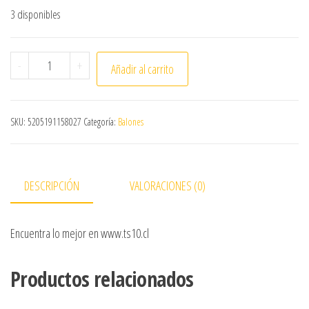
3 disponibles
BALÓN DE FUTBOLITO CAFU BOTE BAJO N°5 AMARILLO ca
-
+
Añadir al carrito
SKU:
5205191158027
Categoría:
Balones
DESCRIPCIÓN
VALORACIONES (0)
Encuentra lo mejor en www.ts10.cl
Productos relacionados