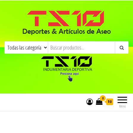
0
$0
Menú