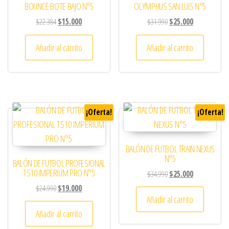
BOUNCE BOTE BAJO N°5
OLYMPHUS SAN LUIS N°5
El precio original era: $22.384.
El precio actual es: $15.000.
El precio original era: 
El precio actu
$
22.384
$
15.000
$
31.990
$
25.000
Añadir al carrito
Añadir al carrito
¡Oferta!
¡Oferta!
BALÓN DE FUTBOL TRAIN NEXUS
N°5
BALÓN DE FUTBOL PROFESIONAL
TS10 IMPERIUM PRO N°5
El precio original era: 
El precio actu
$
34.990
$
25.000
El precio original era: $24.990.
El precio actual es: $19.000.
$
24.990
$
19.000
Añadir al carrito
Añadir al carrito