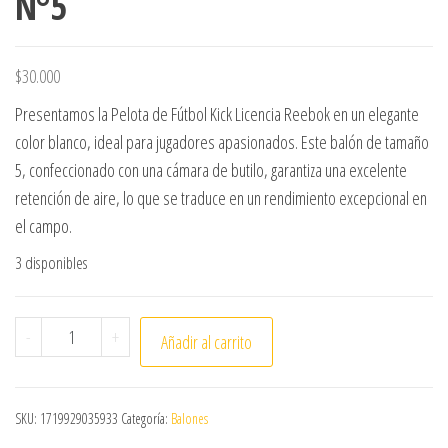
N°5
$
30.000
Presentamos la Pelota de Fútbol Kick Licencia Reebok en un elegante
color blanco, ideal para jugadores apasionados. Este balón de tamaño
5, confeccionado con una cámara de butilo, garantiza una excelente
retención de aire, lo que se traduce en un rendimiento excepcional en
el campo.
3 disponibles
BALÓN DE FUTBOL REEBOK KICK N°5 cantidad
-
+
Añadir al carrito
SKU:
1719929035933
Categoría:
Balones