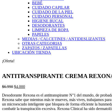
BEBÉ
CUIDADO CAPILAR
CUIDADO DE LA PIEL
CUIDADO PERSONAL
HIGIENE BUCAL
DESODORANTES
LIMPIEZA DE ROPA
PAPELES
MEDIAS / CALCETINES / ANTIDESLIZANTES
OTRAS CATEGORIAS
ZAPATOS / ZAPATILLAS
UBICACIÓN TIENDA
¡Oferta!
ANTITRANSPIRANTE CREMA REXONA 
El
El
$
6.990
$
4.000
precio
precio
Desodorante Rexona es el antitranspirante N°1 del mundo, de probada
original
actual
Rexona sabe que mientras más te mueves, más vives, trabajamos para pr
era:
es:
un microescudo inteligente que bloquea de forma eficiente la hunmeda
$6.990.
$4.000.
combatir la transpiración excesiva. Rexona Clinical ha sido dermatol