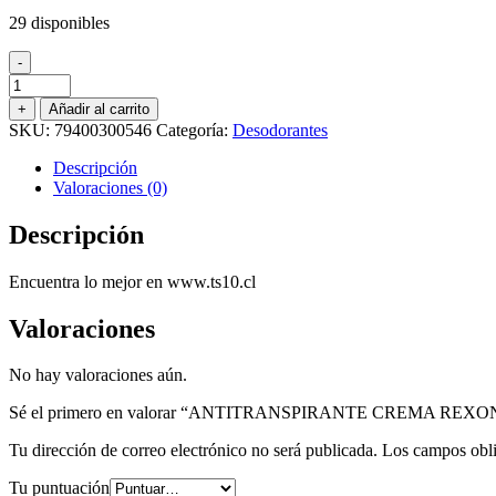
29 disponibles
-
ANTITRANSPIRANTE
CREMA
+
Añadir al carrito
REXONA
SKU:
79400300546
Categoría:
Desodorantes
CLINICAL
SPORT
Descripción
STRENGTH
Valoraciones (0)
48
GR.
Descripción
cantidad
Encuentra lo mejor en www.ts10.cl
Valoraciones
No hay valoraciones aún.
Sé el primero en valorar “ANTITRANSPIRANTE CREMA RE
Tu dirección de correo electrónico no será publicada.
Los campos obli
Tu puntuación