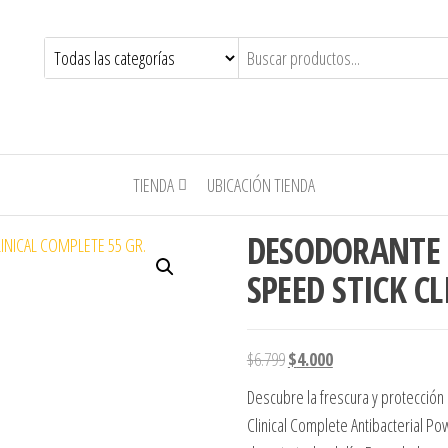
TIENDA
UBICACIÓN TIENDA
DESODORANTE 
SPEED STICK C
El precio original era: $6.799
El precio actual es: 
$
6.799
$
4.000
Descubre la frescura y protección
Clinical Complete Antibacterial P