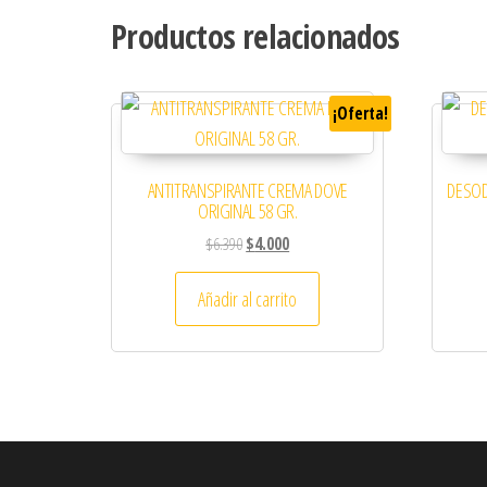
Productos relacionados
¡Oferta!
ANTITRANSPIRANTE CREMA DOVE
DESOD
ORIGINAL 58 GR.
El precio original era: $6.390.
El precio actual es: $4.000.
$
6.390
$
4.000
Añadir al carrito