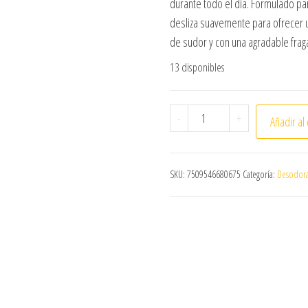
durante todo el día. Formulado pa
desliza suavemente para ofrecer u
de sudor y con una agradable frag
13 disponibles
DESODORANTE ANTITRANS
-
+
Añadir al 
SKU:
7509546680675
Categoría:
Desodora