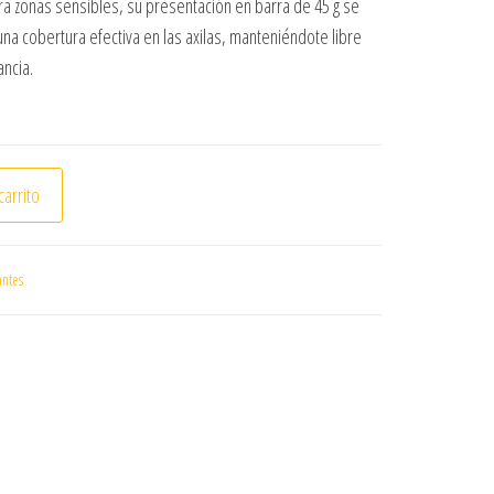
ra zonas sensibles, su presentación en barra de 45 g se
na cobertura efectiva en las axilas, manteniéndote libre
ancia.
PIRANTE LADY SPEED STICK CLINICAL COMPLETE 55 GR. canti
carrito
ntes