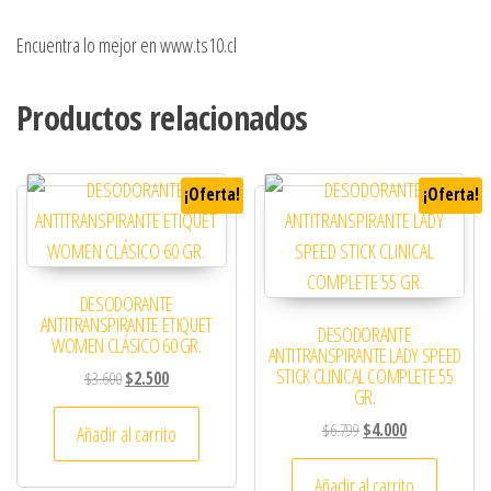
Encuentra lo mejor en www.ts10.cl
Productos relacionados
¡Oferta!
¡Oferta!
DESODORANTE
ANTITRANSPIRANTE ETIQUET
DESODORANTE
WOMEN CLÁSICO 60 GR.
ANTITRANSPIRANTE LADY SPEED
STICK CLINICAL COMPLETE 55
El precio original era: $3.600.
El precio actual es: $2.500.
$
3.600
$
2.500
GR.
El precio original era: 
El precio actual
$
6.799
$
4.000
Añadir al carrito
Añadir al carrito