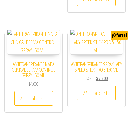
¡Oferta!
ANTITRANSPIRANTE NIVEA
ANTITRANSPIRANTE SPRAY LADY
CLINICAL DERMA CONTROL
SPEED STICK PRO 5 150 ML.
SPRAY 150 ML.
El precio original era: 
El precio actual
$
4.890
$
2.500
$
4.000
Añadir al carrito
Añadir al carrito