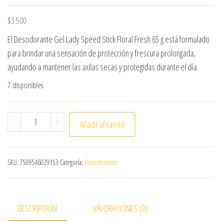
$
3.500
El Desodorante Gel Lady Speed Stick Floral Fresh 65 g está formulado
para brindar una sensación de protección y frescura prolongada,
ayudando a mantener las axilas secas y protegidas durante el día.
7 disponibles
ANTITRANSPIRANTE GEL LADY SPEED STICK FLORAL FRESH 
-
+
Añadir al carrito
SKU:
7509546029153
Categoría:
Desodorantes
DESCRIPCIÓN
VALORACIONES (0)