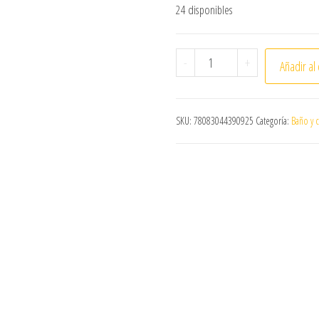
24 disponibles
TOALLA HUMEDA DESINF
-
+
Añadir al 
SKU:
78083044390925
Categoría:
Baño y 