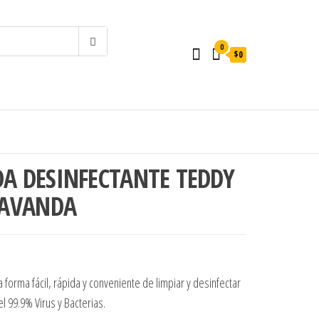
0
$0
A DESINFECTANTE TEDDY
LAVANDA
.
$1.300.
 forma fácil, rápida y conveniente de limpiar y desinfectar
l 99.9% Virus y Bacterias.