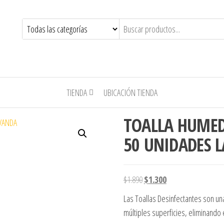
TIENDA
UBICACIÓN TIENDA
TOALLA HUMED
50 UNIDADES 
El precio original era: $1.890
El precio actual es: 
$
1.890
$
1.300
Las Toallas Desinfectantes son una
múltiples superficies, eliminando e