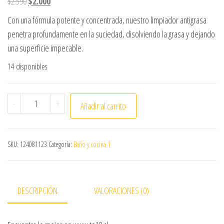
El precio original era: $2.590.
El precio actual es: $2.000.
$
2.590
$
2.000
Con una fórmula potente y concentrada, nuestro limpiador antigrasa
penetra profundamente en la suciedad, disolviendo la grasa y dejando
una superficie impecable.
14 disponibles
LIMPIADOR ANTIGRASA TEDDY GATILLO 500 ML. cantidad
-
+
Añadir al carrito
SKU:
124081123
Categoría:
Baño y cocina 1
DESCRIPCIÓN
VALORACIONES (0)