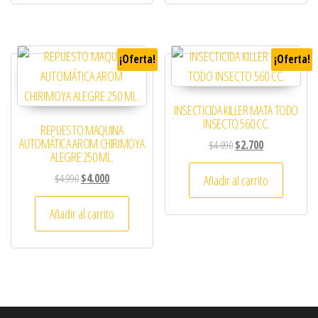
¡Oferta!
¡Oferta!
INSECTICIDA KILLER MATA TODO
INSECTO 560 CC.
REPUESTO MAQUINA
AUTOMÁTICA AROM CHIRIMOYA
El precio original era: 
El precio actual
$
4.090
$
2.700
ALEGRE 250 ML.
El precio original era: $4.990.
El precio actual es: $4.000.
$
4.990
$
4.000
Añadir al carrito
Añadir al carrito