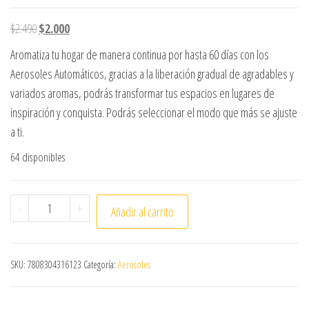
El precio original era: $2.490.
El precio actual es: $2.000.
$
2.490
$
2.000
Aromatiza tu hogar de manera continua por hasta 60 días con los
Aerosoles Automáticos, gracias a la liberación gradual de agradables y
variados aromas, podrás transformar tus espacios en lugares de
inspiración y conquista. Podrás seleccionar el modo que más se ajuste
a ti.
64 disponibles
REPUESTO MAQUINA AUTOMÁTICA TEDDY LAVANDA 250 ML
-
+
Añadir al carrito
SKU:
7808304316123
Categoría:
Aerosoles