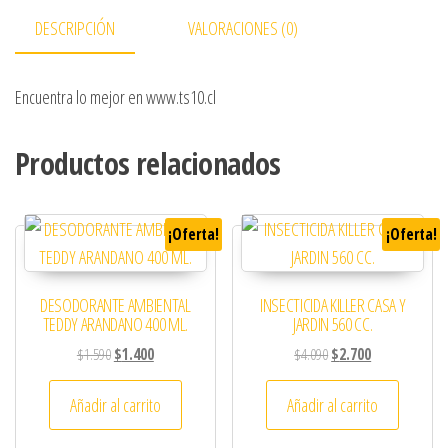
DESCRIPCIÓN
VALORACIONES (0)
Encuentra lo mejor en www.ts10.cl
Productos relacionados
¡Oferta!
¡Oferta!
DESODORANTE AMBIENTAL
INSECTICIDA KILLER CASA Y
TEDDY ARANDANO 400 ML.
JARDIN 560 CC.
El precio original era: $1.590.
El precio actual es: $1.400.
El precio original era: 
El precio actual
$
1.590
$
1.400
$
4.090
$
2.700
Añadir al carrito
Añadir al carrito