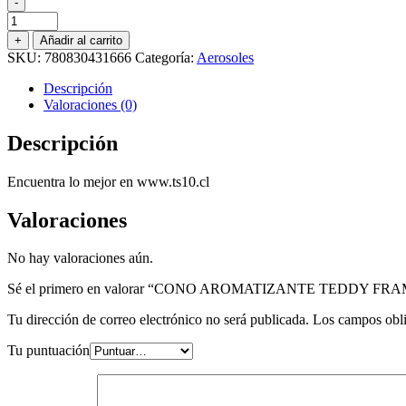
-
CONO
AROMATIZANTE
+
Añadir al carrito
TEDDY
SKU:
780830431666
Categoría:
Aerosoles
FRAMBUESA
212
Descripción
GR.
Valoraciones (0)
cantidad
Descripción
Encuentra lo mejor en www.ts10.cl
Valoraciones
No hay valoraciones aún.
Sé el primero en valorar “CONO AROMATIZANTE TEDDY FR
Tu dirección de correo electrónico no será publicada.
Los campos obli
Tu puntuación