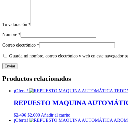
Tu valoración
*
Nombre
*
Correo electrónico
*
Guarda mi nombre, correo electrónico y web en este navegador p
Productos relacionados
¡Oferta!
REPUESTO MAQUINA AUTOMÁTIC
El
El
$
2.490
$
2.000
Añadir al carrito
precio
precio
¡Oferta!
original
actual