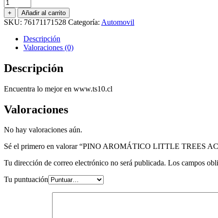
PINO
AROMÁTICO
+
Añadir al carrito
LITTLE
SKU:
76171171528
Categoría:
Automovil
TREES
ACERO
Descripción
cantidad
Valoraciones (0)
Descripción
Encuentra lo mejor en www.ts10.cl
Valoraciones
No hay valoraciones aún.
Sé el primero en valorar “PINO AROMÁTICO LITTLE TREES 
Tu dirección de correo electrónico no será publicada.
Los campos obli
Tu puntuación