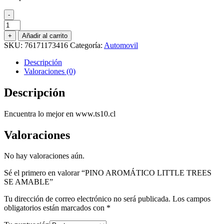
-
PINO
AROMÁTICO
+
Añadir al carrito
LITTLE
SKU:
76171173416
Categoría:
Automovil
TREES
SE
Descripción
AMABLE
Valoraciones (0)
cantidad
Descripción
Encuentra lo mejor en www.ts10.cl
Valoraciones
No hay valoraciones aún.
Sé el primero en valorar “PINO AROMÁTICO LITTLE TREES
SE AMABLE”
Tu dirección de correo electrónico no será publicada.
Los campos
obligatorios están marcados con
*