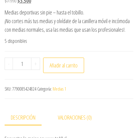
El precio original era: $7.990.
El precio actual es: $3.500.
$
7.990
$
3.500
Medias deportivas sin pie – hasta el tobillo.
¡No cortes más tus medias y olvídate de la canillera móvil e incómoda
con medias normales, usa las medias que usan los profesionales!.
5 disponibles
MEDIA DE FUTBOL SIN PIE DRB ADULTO NARANJO cantida
-
+
Añadir al carrito
SKU:
7790085424824
Categoría:
Medias 1
DESCRIPCIÓN
VALORACIONES (0)