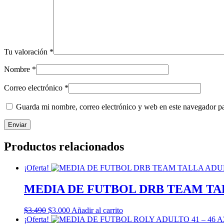
Tu valoración
*
Nombre
*
Correo electrónico
*
Guarda mi nombre, correo electrónico y web en este navegador p
Productos relacionados
¡Oferta!
MEDIA DE FUTBOL DRB TEAM TA
El
El
$
3.490
$
3.000
Añadir al carrito
precio
precio
¡Oferta!