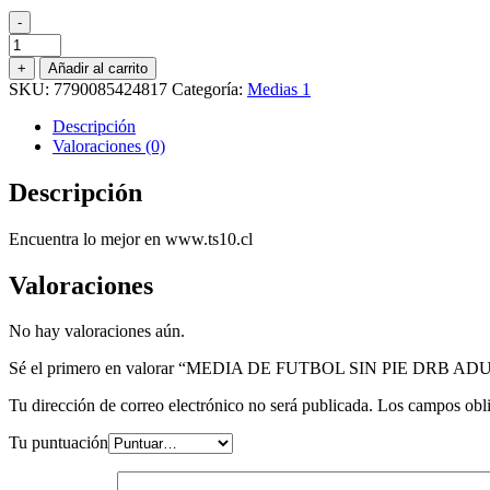
-
MEDIA
DE
+
Añadir al carrito
FUTBOL
SKU:
7790085424817
Categoría:
Medias 1
SIN
PIE
Descripción
DRB
Valoraciones (0)
ADULTO
MORADO
Descripción
cantidad
Encuentra lo mejor en www.ts10.cl
Valoraciones
No hay valoraciones aún.
Sé el primero en valorar “MEDIA DE FUTBOL SIN PIE DRB
Tu dirección de correo electrónico no será publicada.
Los campos obli
Tu puntuación