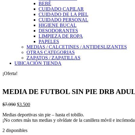
BEBÉ
CUIDADO CAPILAR
CUIDADO DE LA PIEL
CUIDADO PERSONAL
HIGIENE BUCAL
DESODORANTES
LIMPIEZA DE ROPA
PAPELES
MEDIAS / CALCETINES / ANTIDESLIZANTES
OTRAS CATEGORIAS
ZAPATOS / ZAPATILLAS
UBICACIÓN TIENDA
¡Oferta!
MEDIA DE FUTBOL SIN PIE DRB AD
El
El
$
7.990
$
3.500
precio
precio
Medias deportivas sin pie – hasta el tobillo.
original
actual
¡No cortes más tus medias y olvídate de la canillera móvil e incómoda
era:
es:
$7.990.
$3.500.
2 disponibles