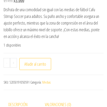
El precio original era: $5.490.
El precio actual es: $3.000.
$
5.490
$
3.000
Disfruta de una comodidad sin igual con las medias de fútbol Cafu
Stirrup Soccer para adultos. Su puño ancho y confortable asegura un
ajuste perfecto, mientras que la zona de compresión en el área del
tobillo ofrece un máximo nivel de soporte. ¡Con estas medias, ponte
en acción y alcanza el éxito en la cancha!
1 disponibles
MEDIA CAFU SIN PLANTA SOCCER ADULTO VERDE cantida
-
+
Añadir al carrito
SKU:
52050191050591
Categoría:
Medias
DESCRIPCIÓN
VALORACIONES (0)