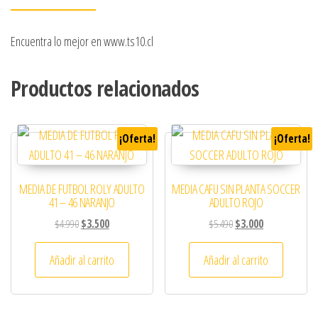
Encuentra lo mejor en www.ts10.cl
Productos relacionados
¡Oferta!
¡Oferta!
MEDIA DE FUTBOL ROLY ADULTO
MEDIA CAFU SIN PLANTA SOCCER
41 – 46 NARANJO
ADULTO ROJO
El precio original era: $4.990.
El precio actual es: $3.500.
El precio original era: 
El precio actual
$
4.990
$
3.500
$
5.490
$
3.000
Añadir al carrito
Añadir al carrito