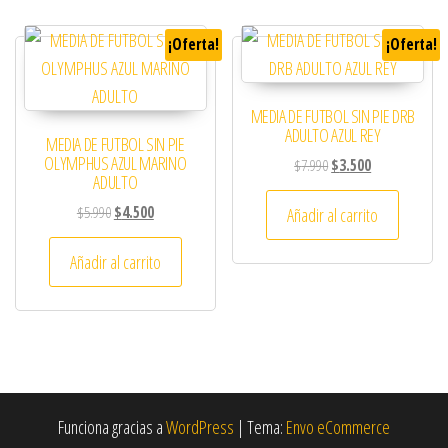
¡Oferta!
¡Oferta!
MEDIA DE FUTBOL SIN PIE DRB
ADULTO AZUL REY
MEDIA DE FUTBOL SIN PIE
OLYMPHUS AZUL MARINO
El precio original era: 
El precio actual
$
7.990
$
3.500
ADULTO
El precio original era: $5.990.
El precio actual es: $4.500.
$
5.990
$
4.500
Añadir al carrito
Añadir al carrito
Funciona gracias a
WordPress
|
Tema:
Envo eCommerce