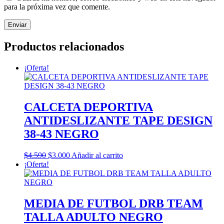
para la próxima vez que comente.
Productos relacionados
¡Oferta!
CALCETA DEPORTIVA
ANTIDESLIZANTE TAPE DESIGN
38-43 NEGRO
El
El
$
4.590
$
3.000
Añadir al carrito
precio
precio
¡Oferta!
original
actual
era:
es:
$4.590.
$3.000.
MEDIA DE FUTBOL DRB TEAM
TALLA ADULTO NEGRO