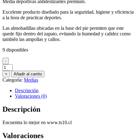
Media deportivas antideslizantes premium.
original
actual
era:
es:
Excelente producto diseñado para la seguridad, higiene y eficiencia
$4.590.
$3.000.
a la hora de practicar deportes.
Las almohadillas ubicadas en la base del pie permiten que este
quede fijo dentro del zapato, evitando la humedad y calidez como
también las ampollas y callos.
9 disponibles
-
CALCETA
DEPORTIVA
+
Añadir al carrito
ANTIDESLIZANTE
Categoría:
Medias
TAPE
DESIGN
Descripción
38-
Valoraciones (0)
43
AZUL
Descripción
REY
cantidad
Encuentra lo mejor en www.ts10.cl
Valoraciones