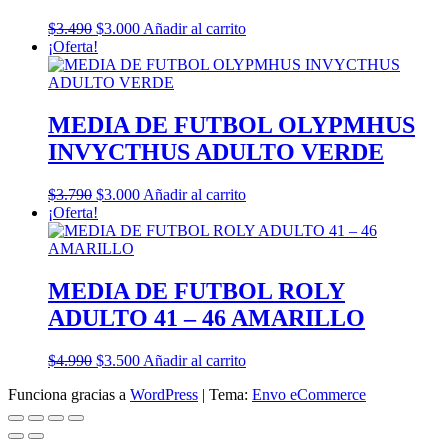
El
El
$
3.490
$
3.000
Añadir al carrito
precio
precio
¡Oferta!
original
actual
era:
es:
$3.490.
$3.000.
MEDIA DE FUTBOL OLYPMHUS
INVYCTHUS ADULTO VERDE
El
El
$
3.790
$
3.000
Añadir al carrito
precio
precio
¡Oferta!
original
actual
era:
es:
$3.790.
$3.000.
MEDIA DE FUTBOL ROLY
ADULTO 41 – 46 AMARILLO
El
El
$
4.990
$
3.500
Añadir al carrito
precio
precio
Funciona gracias a
WordPress
|
Tema:
Envo eCommerce
original
actual
era:
es:
$4.990.
$3.500.