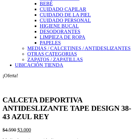
BEBÉ
CUIDADO CAPILAR
CUIDADO DE LA PIEL
CUIDADO PERSONAL
HIGIENE BUCAL
DESODORANTES
LIMPIEZA DE ROPA
PAPELES
MEDIAS / CALCETINES / ANTIDESLIZANTES
OTRAS CATEGORIAS
ZAPATOS / ZAPATILLAS
UBICACIÓN TIENDA
¡Oferta!
CALCETA DEPORTIVA
ANTIDESLIZANTE TAPE DESIGN 38-
43 AZUL REY
El
El
$
4.590
$
3.000
precio
precio