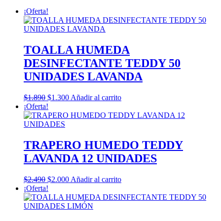
¡Oferta!
TOALLA HUMEDA
DESINFECTANTE TEDDY 50
UNIDADES LAVANDA
El
El
$
1.890
$
1.300
Añadir al carrito
precio
precio
¡Oferta!
original
actual
era:
es:
$1.890.
$1.300.
TRAPERO HUMEDO TEDDY
LAVANDA 12 UNIDADES
El
El
$
2.490
$
2.000
Añadir al carrito
precio
precio
¡Oferta!
original
actual
era:
es:
$2.490.
$2.000.