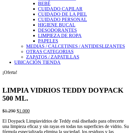
BEBÉ
CUIDADO CAPILAR
CUIDADO DE LA PIEL
CUIDADO PERSONAL
HIGIENE BUCAL
DESODORANTES
LIMPIEZA DE ROPA
PAPELES
MEDIAS / CALCETINES / ANTIDESLIZANTES
OTRAS CATEGORIAS
ZAPATOS / ZAPATILLAS
UBICACIÓN TIENDA
¡Oferta!
LIMPIA VIDRIOS TEDDY DOYPACK
500 ML.
El
El
$
1.290
$
1.000
precio
precio
El Doypack Limpiavidrios de Teddy está diseñado para ofrecerte
original
actual
una limpieza eficaz y sin rayas en todas tus superficies de vidrio. Su
era:
es:
fórmula especializada elimina la suciedad, los residuos y las
$1.290.
$1.000.