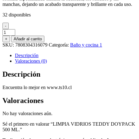
manchas, dejando un acabado transparente y brillante en cada uso.
32 disponibles
-
LIMPIA
VIDRIOS
+
Añadir al carrito
TEDDY
SKU:
7808304316079
Categoría:
Baño y cocina 1
DOYPACK
500
Descripción
ML.
Valoraciones (0)
cantidad
Descripción
Encuentra lo mejor en www.ts10.cl
Valoraciones
No hay valoraciones aún.
Sé el primero en valorar “LIMPIA VIDRIOS TEDDY DOYPACK
500 ML.”