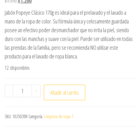
El precio original era: $1.390.
El precio actual es: $1.200.
$
1.390
$
1.200
Jabón Popeye Clásico 170g es ideal para el prelavado y el lavado a
mano de la ropa de color. Su fórmula única y celosamente guardada
posee un efectivo poder desmanchador que no irrita la piel, siendo
duro con las manchas y suave con la piel. Puede ser utilizado en todas
las prendas de la familia, pero se recomienda NO utilizar este
producto para el lavado de ropa blanca.
12 disponibles
JABÓN DE LAVAR POPEYE CLASICO 170 GR. cantidad
-
+
Añadir al carrito
SKU:
10250398
Categoría:
Limpieza de ropa 1