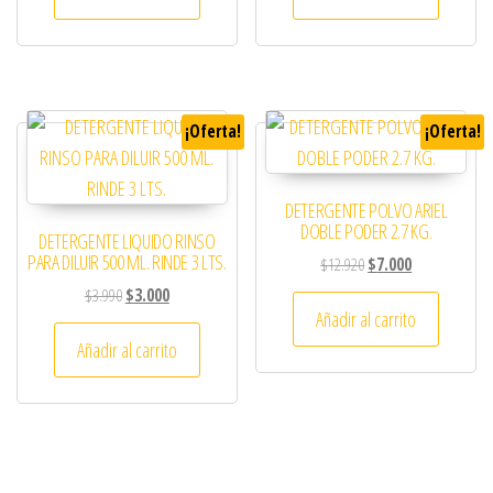
¡Oferta!
¡Oferta!
DETERGENTE POLVO ARIEL
DOBLE PODER 2.7 KG.
DETERGENTE LIQUIDO RINSO
PARA DILUIR 500 ML. RINDE 3 LTS.
El precio original era:
El precio actua
$
12.920
$
7.000
El precio original era: $3.990.
El precio actual es: $3.000.
$
3.990
$
3.000
Añadir al carrito
Añadir al carrito