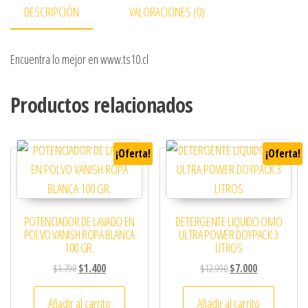
DESCRIPCIÓN
VALORACIONES (0)
Encuentra lo mejor en www.ts10.cl
Productos relacionados
¡Oferta!
¡Oferta!
POTENCIADOR DE LAVADO EN
DETERGENTE LIQUIDO OMO
POLVO VANISH ROPA BLANCA
ULTRA POWER DOYPACK 3
100 GR.
LITROS
El precio original era: $1.790.
El precio actual es: $1.400.
El precio original era:
El precio actua
$
1.790
$
1.400
$
12.990
$
7.000
Añadir al carrito
Añadir al carrito