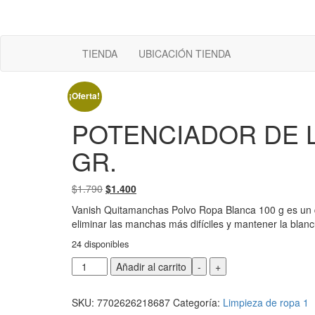
TIENDA
UBICACIÓN TIENDA
¡Oferta!
POTENCIADOR DE L
GR.
El
El
$
1.790
$
1.400
precio
precio
Vanish Quitamanchas Polvo Ropa Blanca 100 g es un q
original
actual
eliminar las manchas más difíciles y mantener la blanc
era:
es:
24 disponibles
$1.790.
$1.400.
POTENCIADOR
Añadir al carrito
-
+
DE
LAVADO
SKU:
7702626218687
Categoría:
Limpieza de ropa 1
EN