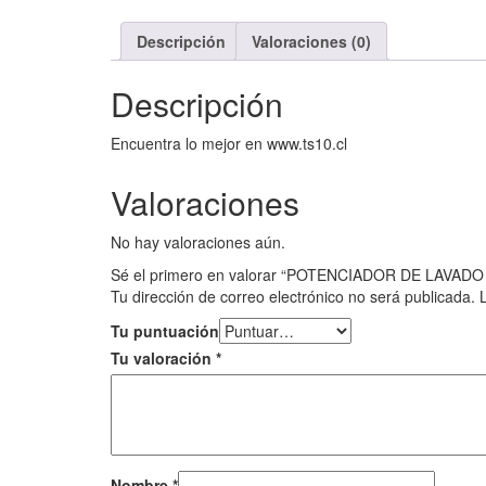
POLVO
VANISH
Descripción
Valoraciones (0)
ROPA
BLANCA
Descripción
100
GR.
cantidad
Encuentra lo mejor en www.ts10.cl
Valoraciones
No hay valoraciones aún.
Sé el primero en valorar “POTENCIADOR DE LAVA
Tu dirección de correo electrónico no será publicada.
Tu puntuación
Tu valoración
*
Nombre
*