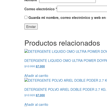
Correo electrónico
*
Guarda mi nombre, correo electrónico y web en
Productos relacionados
DETERGENTE LIQUIDO OMO ULTRA POWER DOYPA
El
El
$
12.990
$
7.000
precio
precio
original
actual
Añadir al carrito
era:
es:
$12.990.
$7.000.
DETERGENTE POLVO ARIEL DOBLE PODER 2.7 KG.
El
El
$
12.920
$
7.000
precio
precio
original
actual
Añadir al carrito
era:
es: