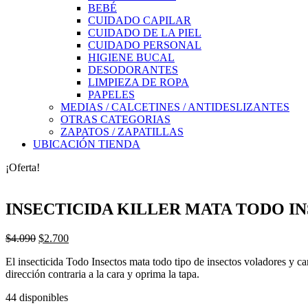
BEBÉ
CUIDADO CAPILAR
CUIDADO DE LA PIEL
CUIDADO PERSONAL
HIGIENE BUCAL
DESODORANTES
LIMPIEZA DE ROPA
PAPELES
MEDIAS / CALCETINES / ANTIDESLIZANTES
OTRAS CATEGORIAS
ZAPATOS / ZAPATILLAS
UBICACIÓN TIENDA
¡Oferta!
INSECTICIDA KILLER MATA TODO IN
El
El
$
4.090
$
2.700
precio
precio
El insecticida Todo Insectos mata todo tipo de insectos voladores y ca
original
actual
dirección contraria a la cara y oprima la tapa.
era:
es:
$4.090.
$2.700.
44 disponibles