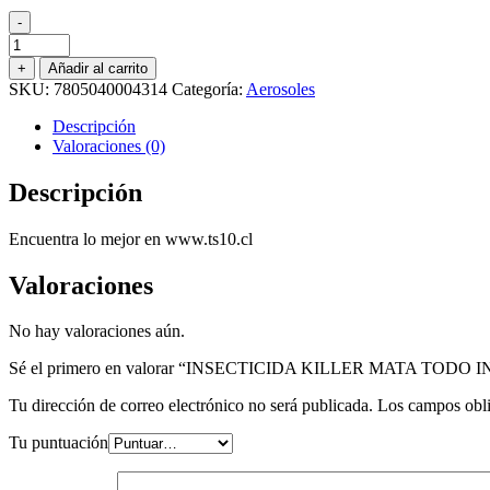
-
INSECTICIDA
KILLER
+
Añadir al carrito
MATA
SKU:
7805040004314
Categoría:
Aerosoles
TODO
INSECTO
Descripción
560
Valoraciones (0)
CC.
cantidad
Descripción
Encuentra lo mejor en www.ts10.cl
Valoraciones
No hay valoraciones aún.
Sé el primero en valorar “INSECTICIDA KILLER MATA TODO 
Tu dirección de correo electrónico no será publicada.
Los campos obli
Tu puntuación