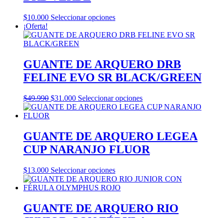
Este
$
10.000
Seleccionar opciones
producto
¡Oferta!
tiene
múltiples
variantes.
Las
GUANTE DE ARQUERO DRB
opciones
FELINE EVO SR BLACK/GREEN
se
pueden
elegir
El
El
Este
$
49.990
$
31.000
Seleccionar opciones
en
precio
precio
producto
la
original
actual
tiene
página
era:
es:
múltiples
de
$49.990.
$31.000.
variantes.
GUANTE DE ARQUERO LEGEA
producto
Las
CUP NARANJO FLUOR
opciones
se
pueden
Este
$
13.000
Seleccionar opciones
elegir
producto
en
tiene
la
múltiples
página
variantes.
GUANTE DE ARQUERO RIO
de
Las