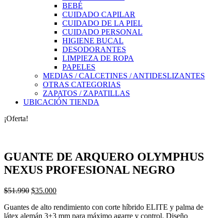
BEBÉ
CUIDADO CAPILAR
CUIDADO DE LA PIEL
CUIDADO PERSONAL
HIGIENE BUCAL
DESODORANTES
LIMPIEZA DE ROPA
PAPELES
MEDIAS / CALCETINES / ANTIDESLIZANTES
OTRAS CATEGORIAS
ZAPATOS / ZAPATILLAS
UBICACIÓN TIENDA
¡Oferta!
GUANTE DE ARQUERO OLYMPHUS
NEXUS PROFESIONAL NEGRO
El
El
$
51.990
$
35.000
precio
precio
Guantes de alto rendimiento con corte híbrido ELITE y palma de
original
actual
látex alemán 3+3 mm para máximo agarre y control. Diseño
era:
es: