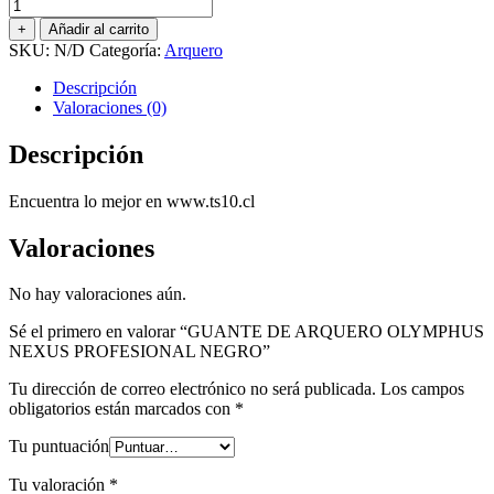
GUANTE
DE
+
Añadir al carrito
ARQUERO
SKU:
N/D
Categoría:
Arquero
OLYMPHUS
NEXUS
Descripción
PROFESIONAL
Valoraciones (0)
NEGRO
cantidad
Descripción
Encuentra lo mejor en www.ts10.cl
Valoraciones
No hay valoraciones aún.
Sé el primero en valorar “GUANTE DE ARQUERO OLYMPHUS
NEXUS PROFESIONAL NEGRO”
Tu dirección de correo electrónico no será publicada.
Los campos
obligatorios están marcados con
*
Tu puntuación
Tu valoración
*