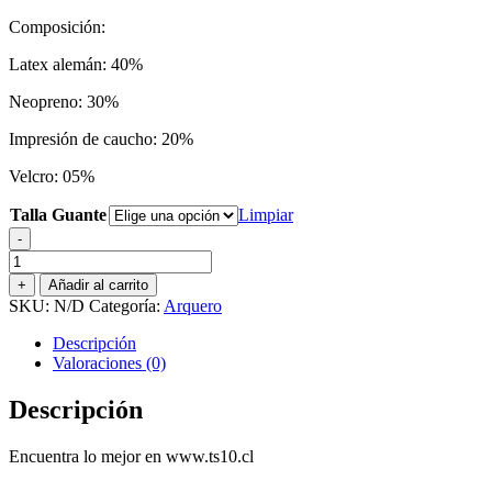
Composición:
Latex alemán: 40%
Neopreno: 30%
Impresión de caucho: 20%
Velcro: 05%
Talla Guante
Limpiar
-
GUANTE
DE
+
Añadir al carrito
ARQUERO
SKU:
N/D
Categoría:
Arquero
MIZAN
PROFESIONAL
Descripción
ULTRA
Valoraciones (0)
AMARILLO
NEÓN
Descripción
cantidad
Encuentra lo mejor en www.ts10.cl