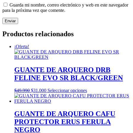
Guarda mi nombre, correo electrónico y web en este navegador
para la próxima vez que comente.
Productos relacionados
¡Oferta!
GUANTE DE ARQUERO DRB
FELINE EVO SR BLACK/GREEN
El
El
Este
$
49.990
$
31.000
Seleccionar opciones
precio
precio
producto
original
actual
tiene
era:
es:
múltiples
$49.990.
$31.000.
variantes.
GUANTE DE ARQUERO CAFU
Las
PROTECTOR ERUS FERULA
opciones
se
NEGRO
pueden