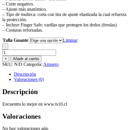
– Corte negativo.
$34.990.
$25.000.
– Ajuste más anatómico.
– Tipo de muñeca: corta con tira de ajuste elastizada la cual refuerza
la protección.
– Incluye Finger Safe: varillas que protegen los dedos (ferulas)
– Costuras reforzadas.
Talla Guante
Limpiar
-
GUANTE
DE
+
Añadir al carrito
ARQUERO
SKU:
N/D
Categoría:
Arquero
DRB
LEADER
Descripción
23
Valoraciones (0)
BLACK/WHITE
cantidad
Descripción
Encuentra lo mejor en www.ts10.cl
Valoraciones
No hay valoraciones aún.