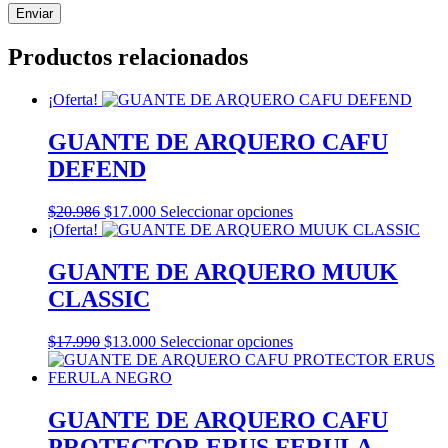
Productos relacionados
¡Oferta!
GUANTE DE ARQUERO CAFU
DEFEND
El
El
Este
$
20.986
$
17.000
Seleccionar opciones
precio
precio
producto
¡Oferta!
original
actual
tiene
era:
es:
múltiples
GUANTE DE ARQUERO MUUK
$20.986.
$17.000.
variantes.
CLASSIC
Las
opciones
se
El
El
Este
$
17.990
$
13.000
Seleccionar opciones
pueden
precio
precio
producto
elegir
original
actual
tiene
en
era:
es:
múltiples
la
$17.990.
$13.000.
variantes.
GUANTE DE ARQUERO CAFU
página
Las
PROTECTOR ERUS FERULA
de