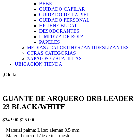
BEBÉ
CUIDADO CAPILAR
CUIDADO DE LA PIEL
CUIDADO PERSONAL
HIGIENE BUCAL
DESODORANTES
LIMPIEZA DE ROPA
PAPELES
MEDIAS / CALCETINES / ANTIDESLIZANTES
OTRAS CATEGORIAS
ZAPATOS / ZAPATILLAS
UBICACIÓN TIENDA
¡Oferta!
GUANTE DE ARQUERO DRB LEADER
23 BLACK/WHITE
El
El
$
34.990
$
25.000
precio
precio
– Material palma: Látex alemán 3.5 mm.
original
actual
– Material dorso: Látex / tela mesh.
era:
es: