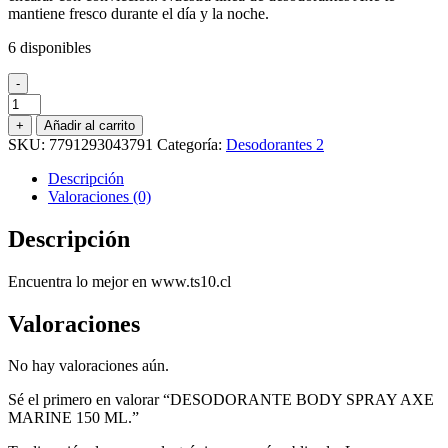
mantiene fresco durante el día y la noche.
6 disponibles
-
DESODORANTE
BODY
+
Añadir al carrito
SPRAY
SKU:
7791293043791
Categoría:
Desodorantes 2
AXE
MARINE
Descripción
150
Valoraciones (0)
ML.
cantidad
Descripción
Encuentra lo mejor en www.ts10.cl
Valoraciones
No hay valoraciones aún.
Sé el primero en valorar “DESODORANTE BODY SPRAY AXE
MARINE 150 ML.”