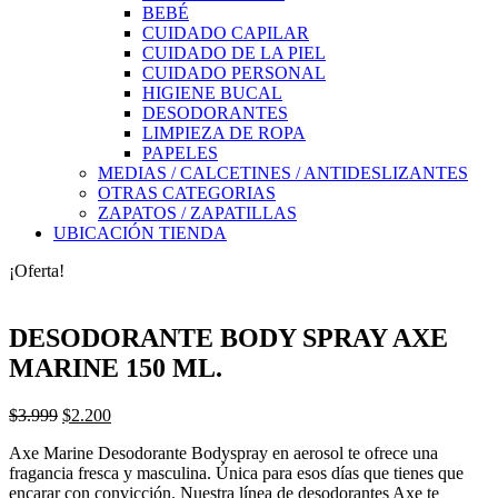
BEBÉ
CUIDADO CAPILAR
CUIDADO DE LA PIEL
CUIDADO PERSONAL
HIGIENE BUCAL
DESODORANTES
LIMPIEZA DE ROPA
PAPELES
MEDIAS / CALCETINES / ANTIDESLIZANTES
OTRAS CATEGORIAS
ZAPATOS / ZAPATILLAS
UBICACIÓN TIENDA
¡Oferta!
DESODORANTE BODY SPRAY AXE
MARINE 150 ML.
El
El
$
3.999
$
2.200
precio
precio
Axe Marine Desodorante Bodyspray en aerosol te ofrece una
original
actual
fragancia fresca y masculina. Única para esos días que tienes que
era:
es:
encarar con convicción. Nuestra línea de desodorantes Axe te
$3.999.
$2.200.