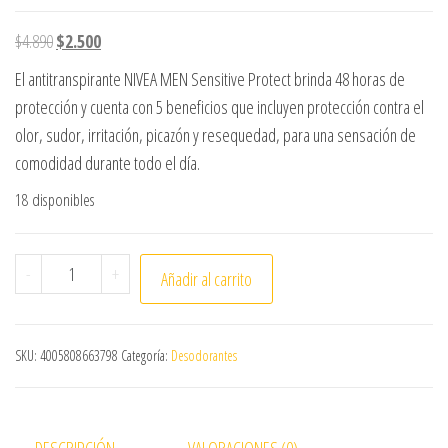
El precio original era: $4.890.
El precio actual es: $2.500.
$
4.890
$
2.500
El antitranspirante
NIVEA
MEN
Sensitive
Protect
brinda 48 horas de
protección y cuenta con 5 beneficios que incluyen protección contra el
olor, sudor, irritación, picazón y resequedad, para una sensación de
comodidad durante todo el día.
18 disponibles
ANTITRANSPIRANTE SPRAY NIVEA MEN SENSITIVE PROTEC
-
+
Añadir al carrito
SKU:
4005808663798
Categoría:
Desodorantes