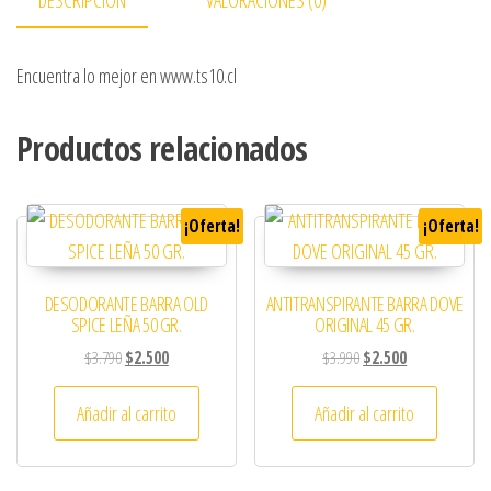
DESCRIPCIÓN
VALORACIONES (0)
Encuentra lo mejor en www.ts10.cl
Productos relacionados
¡Oferta!
¡Oferta!
DESODORANTE BARRA OLD
ANTITRANSPIRANTE BARRA DOVE
SPICE LEÑA 50 GR.
ORIGINAL 45 GR.
El precio original era: $3.790.
El precio actual es: $2.500.
El precio original era: 
El precio actual
$
3.790
$
2.500
$
3.990
$
2.500
Añadir al carrito
Añadir al carrito