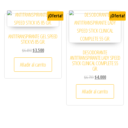
¡Oferta!
¡Oferta!
ANTITRANSPIRANTE GEL SPEED
STICK V5 85 GR.
El precio original era: $6.490.
El precio actual es: $3.500.
$
6.490
$
3.500
DESODORANTE
ANTITRANSPIRANTE LADY SPEED
STICK CLINICAL COMPLETE 55
Añadir al carrito
GR.
El precio original era: 
El precio actual
$
6.799
$
4.000
Añadir al carrito