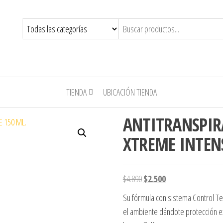
TIENDA
UBICACIÓN TIENDA
ANTITRANSPIRA
XTREME INTEN
El precio original era: $4.890
El precio actual es: 
$
4.890
$
2.500
Su fórmula con sistema Control Te
el ambiente dándote protección ext