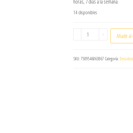
horas, 7 días a la semana.
14 disponibles
ANTITRANSPIRANTE SPRA
-
+
Añadir al 
SKU:
7509546063867
Categoría:
Desodora