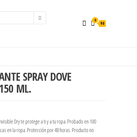
0
$0
ANTE SPRAY DOVE
 150 ML.
.
$2.500.
visible Dry te protege a ti y a tu ropa. Probado en 100
as en la ropa. Protección por 48 horas. Producto no