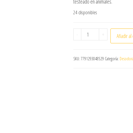
testeado en animales.
24 disponibles
ANTITRANSPIRANTE SPRAY
-
+
Añadir al 
SKU:
7791293048529
Categoría:
Desodora