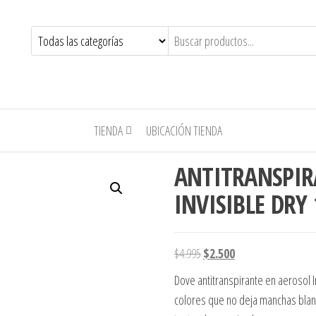
TIENDA
UBICACIÓN TIENDA
ANTITRANSPIR
INVISIBLE DRY
El precio original era: $4.995
El precio actual es: 
$
4.995
$
2.500
Dove antitranspirante en aerosol In
colores que no deja manchas blanc