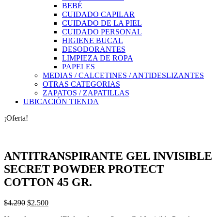
BEBÉ
CUIDADO CAPILAR
CUIDADO DE LA PIEL
CUIDADO PERSONAL
HIGIENE BUCAL
DESODORANTES
LIMPIEZA DE ROPA
PAPELES
MEDIAS / CALCETINES / ANTIDESLIZANTES
OTRAS CATEGORIAS
ZAPATOS / ZAPATILLAS
UBICACIÓN TIENDA
¡Oferta!
ANTITRANSPIRANTE GEL INVISIBLE
SECRET POWDER PROTECT
COTTON 45 GR.
El
El
$
4.290
$
2.500
precio
precio