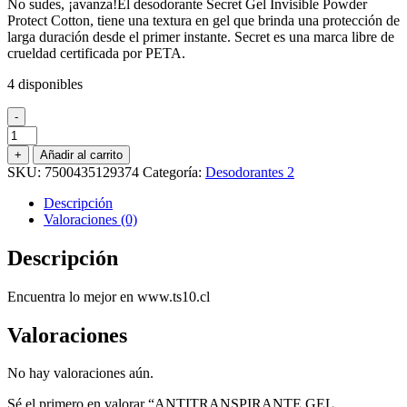
No sudes, ¡avanza!El desodorante Secret Gel Invisible Powder
original
actual
Protect Cotton, tiene una textura en gel que brinda una protección de
era:
es:
larga duración desde el primer instante. Secret es una marca libre de
$4.290.
$2.500.
crueldad certificada por PETA.
4 disponibles
-
ANTITRANSPIRANTE
GEL
+
Añadir al carrito
INVISIBLE
SKU:
7500435129374
Categoría:
Desodorantes 2
SECRET
POWDER
Descripción
PROTECT
Valoraciones (0)
COTTON
45
Descripción
GR.
cantidad
Encuentra lo mejor en www.ts10.cl
Valoraciones
No hay valoraciones aún.
Sé el primero en valorar “ANTITRANSPIRANTE GEL