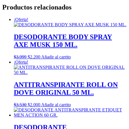
Productos relacionados
¡Oferta!
DESODORANTE BODY SPRAY
AXE MUSK 150 ML.
El
El
$
3.999
$
2.200
Añadir al carrito
precio
precio
¡Oferta!
original
actual
era:
es:
$3.999.
$2.200.
ANTITRANSPIRANTE ROLL ON
DOVE ORIGINAL 50 ML.
El
El
$
3.530
$
2.000
Añadir al carrito
precio
precio
original
actual
era:
es:
$3.530.
$2.000.
DESODORANTE