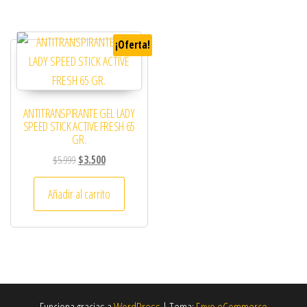
¡Oferta!
ANTITRANSPIRANTE GEL LADY
SPEED STICK ACTIVE FRESH 65
GR.
El precio original era: $5.999.
El precio actual es: $3.500.
$
5.999
$
3.500
Añadir al carrito