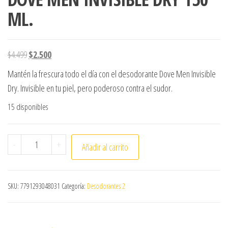
ML.
El precio original era: $4.499.
El precio actual es: $2.500.
$
4.499
$
2.500
Mantén la frescura todo el día con el desodorante Dove Men Invisible
Dry. Invisible en tu piel, pero poderoso contra el sudor.
15 disponibles
ANTITRANSPIRANTE SPRAY DOVE MEN INVISIBLE DRY 150 
-
+
Añadir al carrito
SKU:
7791293048031
Categoría:
Desodorantes 2