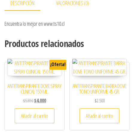
DESCRIPCIÓN
VALORACIONES (0)
Encuentra lo mejor en www.ts10.cl
Productos relacionados
¡Oferta!
ANTITRANSPIRANTE DOVE SPRAY
ANTITRANSPIRANTE BARRA DOVE
CLINICAL 150 ML.
TONO UNIFORME 45 GR.
El precio original era: $5.890.
El precio actual es: $4.000.
$
5.890
$
4.000
$
2.500
Añadir al carrito
Añadir al carrito